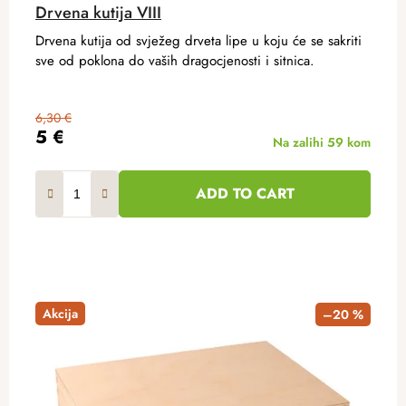
Drvena kutija VIII
Drvena kutija od svježeg drveta lipe u koju će se sakriti
sve od poklona do vaših dragocjenosti i sitnica.
6,30 €
5 €
Na zalihi
59 kom
ADD TO CART
Akcija
–20 %