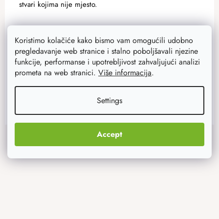
stvari kojima nije mjesto.
8,20 €
Koristimo kolačiće kako bismo vam omogućili udobno
6,60 €
Na zalihi
28 kom
pregledavanje web stranice i stalno poboljšavali njezine
funkcije, performanse i upotrebljivost zahvaljujući analizi
prometa na web stranici.
Više informacija
.
ADD TO CART
Settings
F
Accept
Instagram
o
o
t
e
r