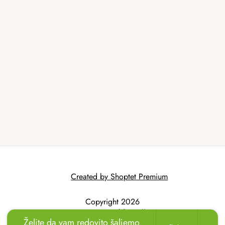
Created by Shoptet Premium
Copyright 2026
AtmoWood.hr
. All
Želite da vam redovito šaljemo
rights reserved.