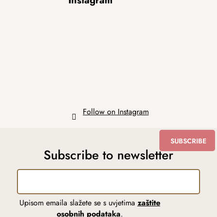
Instagram
o
o
t
e
r
Follow on Instagram
SUBSCRIBE
Subscribe to newsletter
Upisom emaila slažete se s uvjetima
zaštite
osobnih podataka
.