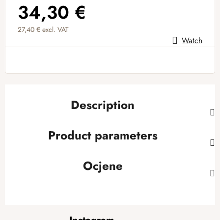
34,30 €
27,40 € excl. VAT
Watch
Measure price:
Description
Product parameters
Ocjene
F