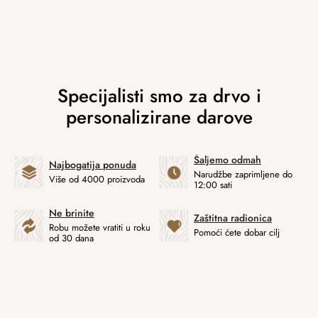
Šaljemo odmah
Najbogatija ponuda
Narudžbe zaprimljene do
Više od 4000 proizvoda
12:00 sati
Ne brinite
Zaštitna radionica
Robu možete vratiti u roku
Pomoći ćete dobar cilj
od 30 dana