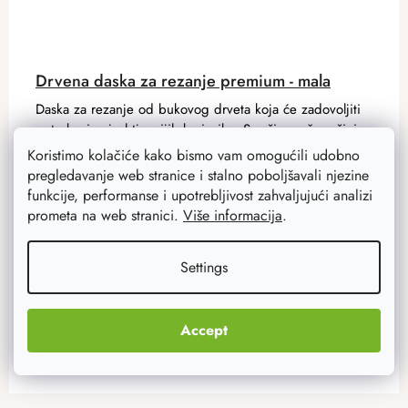
Drvena daska za rezanje premium - mala
Daska za rezanje od bukovog drveta koja će zadovoljiti
potrebe i najzahtjevnijih korisnika. S vašim nožem čini
nerazdvojni par i zahvaljujući svojim svojstvima služit će
Koristimo kolačiće kako bismo vam omogućili udobno
vam...
pregledavanje web stranice i stalno poboljšavali njezine
funkcije, performanse i upotrebljivost zahvaljujući analizi
prometa na web stranici.
Više informacija
.
17 €
13,60 €
Na zalihi
3 kom
Settings
ADD TO CART
Accept
F