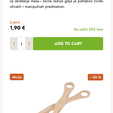
za okretanje mesa i slične radnje gdje je potrebno čvrsto
uhvatiti i manipulirati predmetom.
2,40 €
1,90 €
Na zalihi
202 kom
ADD TO CART
Akcija
–20 %