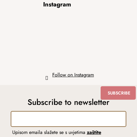
Instagram
o
o
t
e
r
Follow on Instagram
SUBSCRIBE
Subscribe to newsletter
Upisom emaila slažete se s uvjetima
zaštite