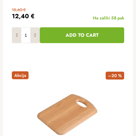
15,60 €
12,40 €
Na zalihi
58 pak
ADD TO CART
Akcija
–20 %