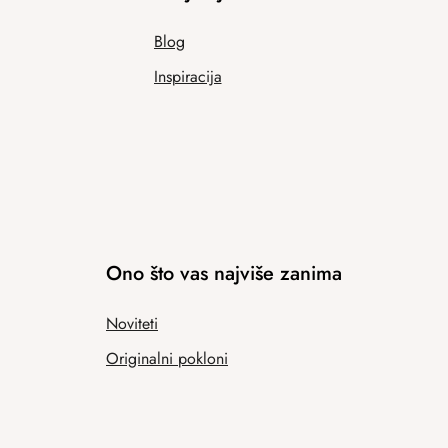
Blog
Inspiracija
Ono što vas najviše zanima
Noviteti
Originalni pokloni