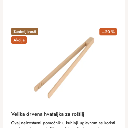
Zanimljivosti
–20 %
Akcija
Velika drvena hvataljka za roštilj
Ovaj neizostavni pomoćnik u kuhinji uglavnom se koristi