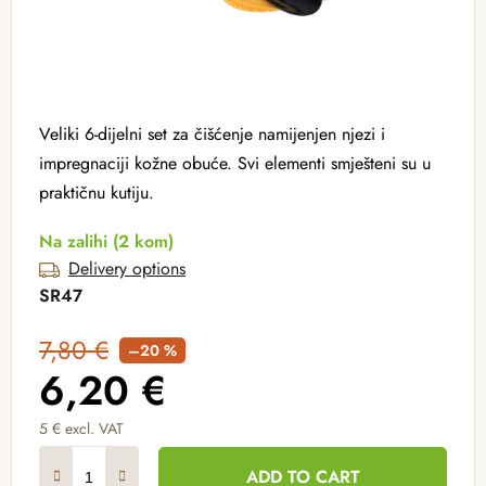
Veliki 6-dijelni set za čišćenje namijenjen njezi i
impregnaciji kožne obuće. Svi elementi smješteni su u
praktičnu kutiju.
Na zalihi
(2 kom)
Delivery options
SR47
7,80 €
–20 %
6,20 €
5 € excl. VAT
Measure price:
ADD TO CART