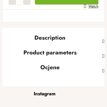
Watch
Description
Product parameters
Ocjene
F
Instagram
o
o