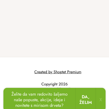
Created by Shoptet Premium
Copyright 2026
AtmoWood.hr
. All
Želite da vam redovito šaljemo
rights reserved.
DA,
naše popuste, akcije, ideje i
X
ŽELIM
novitete s mirisom drveta?
🏖️🌴
Uživajte u odmoru u vrtu!
Drvene ležaljke
sada uz popust
do 20 %.
🌞