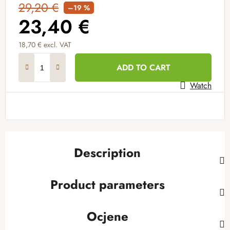
29,20 €
–19 %
23,40 €
18,70 € excl. VAT
Measure price:
ADD TO CART
Watch
Description
Product parameters
Ocjene