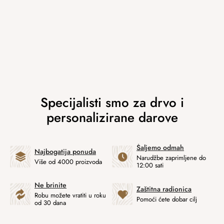
Šaljemo odmah
Najbogatija ponuda
Narudžbe zaprimljene do
Više od 4000 proizvoda
12:00 sati
Ne brinite
Zaštitna radionica
Robu možete vratiti u roku
Pomoći ćete dobar cilj
od 30 dana