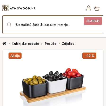
Skip
to
content
SHO
SEARCH
CAR
Home
Kuhinjsko posuđe
Posuđe
Zdjelice
Akcija
–19 %