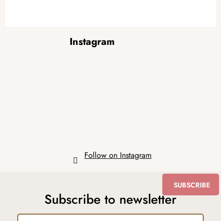
F
Instagram
o
o
t
e
r
Follow on Instagram
SUBSCRIBE
Subscribe to newsletter