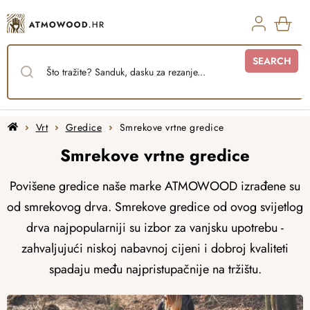
Skip
to
content
SHO
SEARCH
CAR
Home
Vrt
Gredice
Smrekove vrtne gredice
Smrekove vrtne gredice
Povišene gredice naše marke ATMOWOOD izrađene su
od smrekovog drva. Smrekove gredice od ovog svijetlog
drva najpopularniji su izbor za vanjsku upotrebu -
zahvaljujući niskoj nabavnoj cijeni i dobroj kvaliteti
spadaju među najpristupačnije na tržištu.