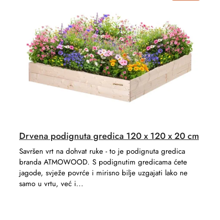
s
u
o
c
r
t
t
s
i
n
g
Drvena podignuta gredica 120 x 120 x 20 cm
Savršen vrt na dohvat ruke - to je podignuta gredica
branda ATMOWOOD. S podignutim gredicama ćete
jagode, svježe povrće i mirisno bilje uzgajati lako ne
samo u vrtu, već i...