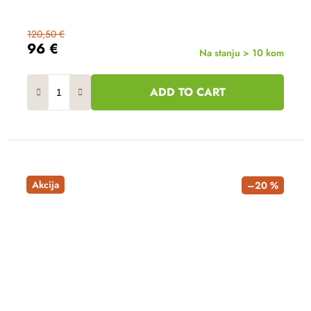
120,50 €
96 €
Na stanju > 10 kom
ADD TO CART
Akcija
–20 %