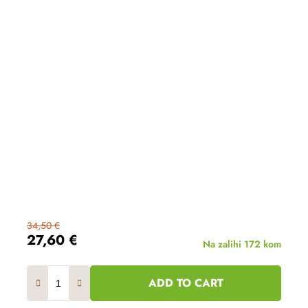
34,50 €
27,60 €
Na zalihi
172 kom
ADD TO CART