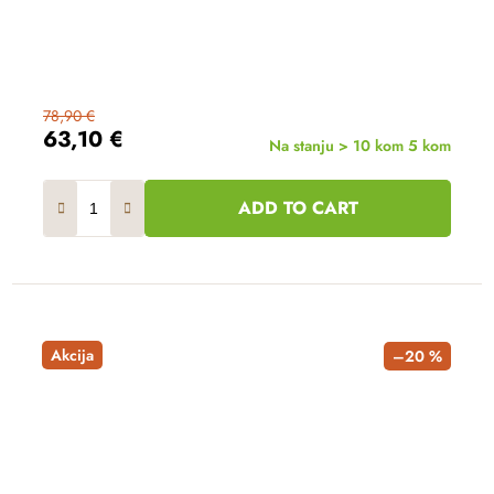
78,90 €
63,10 €
Na stanju > 10 kom
5 kom
ADD TO CART
Akcija
–20 %