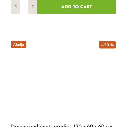
ADD TO CART
Akcija
–20 %
Drvena podignuta gredica 120 x 60 x 60 cm