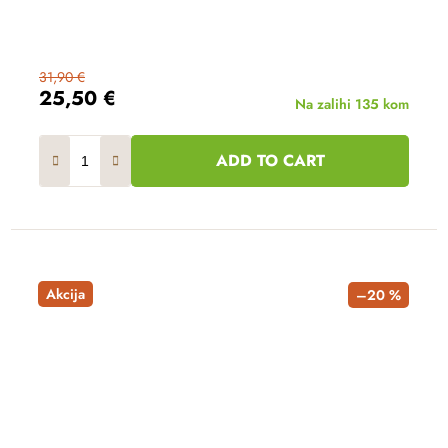
31,90 €
25,50 €
Na zalihi
135 kom
ADD TO CART
Akcija
–20 %