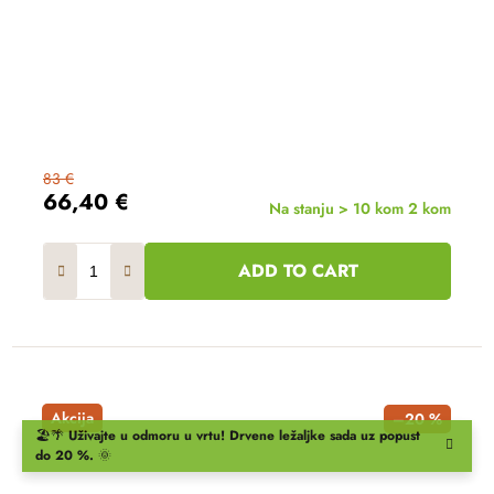
83 €
66,40 €
Na stanju > 10 kom
2 kom
ADD TO CART
Akcija
–20 %
🏖️🌴
Uživajte u odmoru u vrtu!
Drvene ležaljke
sada uz popust
do 20 %.
🌞