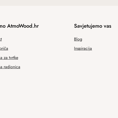
mo AtmoWood.hr
Savjetujemo vas
t
Blog
priča
Inspiracija
 za tvrtke
na radionica