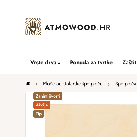
Skip
to
content
Vrste drva
Ponuda za tvrtke
Zašti
Home
Ploče od stolarske šperploče
Šperploča
Zanimljivosti
Akcija
Tip