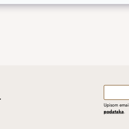
r
Upisom email
podataka
.