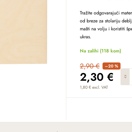
Tražite odgovarajući mater
od breze za stolariju debl
mašti na volju i koristiti 
ukras.
Na zalihi
(118 kom)
2,90 €
–20 %
2,30 €
1,80 € excl. VAT
Measure price: