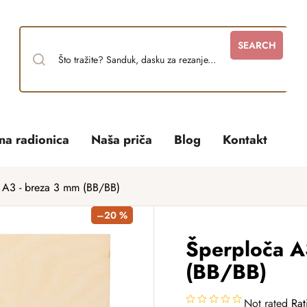
SEARCH
tna radionica
Naša priča
Blog
Kontakt
 A3 - breza 3 mm (BB/BB)
–20 %
Šperploča A
(BB/BB)
Not rated
Rat