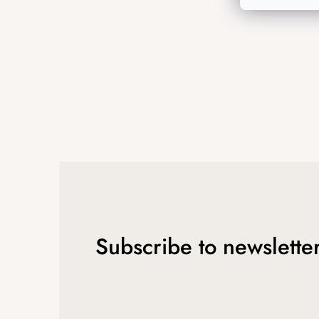
r
Subscribe to newslette