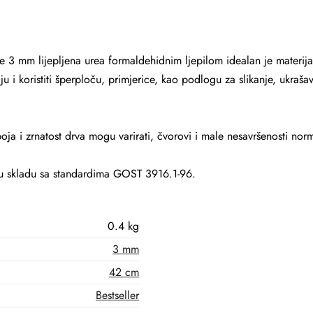
e 3 mm lijepljena urea formaldehidnim ljepilom idealan je materijal
ju i koristiti šperploču, primjerice, kao podlogu za slikanje, ukrašav
oja i zrnatost drva mogu varirati, čvorovi i male nesavršenosti nor
 u skladu sa standardima GOST 3916.1-96.
0.4 kg
3 mm
42 cm
Bestseller