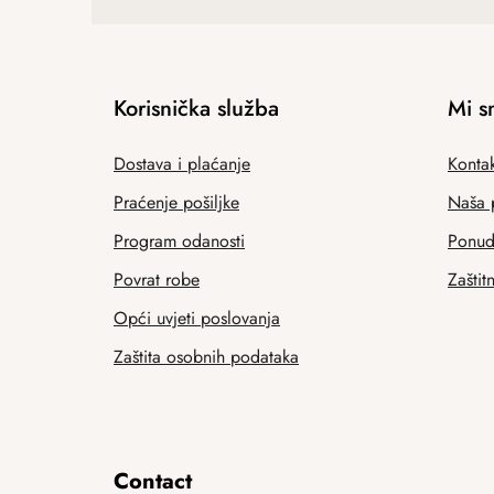
Korisnička služba
Mi s
Dostava i plaćanje
Kontak
Praćenje pošiljke
Naša 
Program odanosti
Ponuda
Povrat robe
Zaštit
Opći uvjeti poslovanja
Zaštita osobnih podataka
Contact