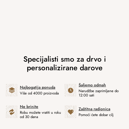
Šaljemo odmah
Najbogatija ponuda
Narudžbe zaprimljene do
Više od 4000 proizvoda
12:00 sati
Ne brinite
Zaštitna radionica
Robu možete vratiti u roku
Pomoći ćete dobar cilj
od 30 dana