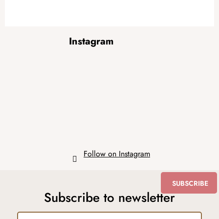
F
Instagram
o
o
t
e
r
Follow on Instagram
SUBSCRIBE
Subscribe to newsletter