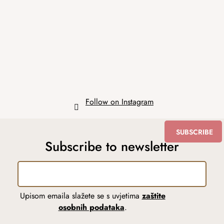
o
t
e
r
Follow on Instagram
SUBSCRIBE
Subscribe to newsletter
Upisom emaila slažete se s uvjetima
zaštite
osobnih podataka
.