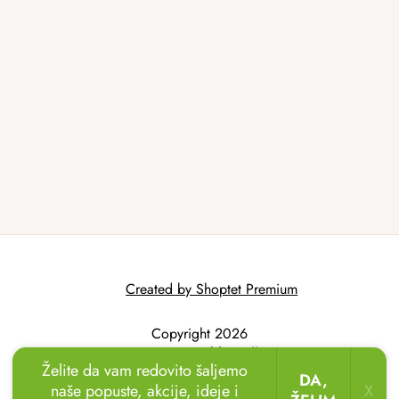
Created by Shoptet Premium
Copyright 2026
AtmoWood.hr
. All
Želite da vam redovito šaljemo
rights reserved.
DA,
naše popuste, akcije, ideje i
X