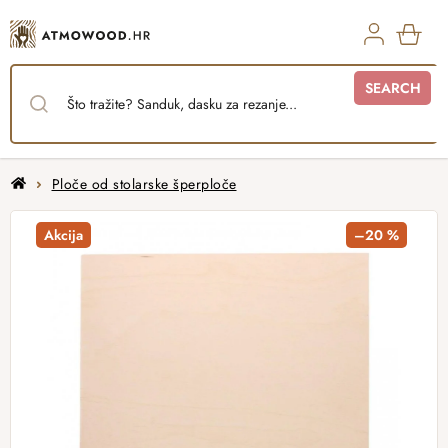
Skip
to
content
SHO
SEARCH
CAR
Home
Ploče od stolarske šperploče
Akcija
–20 %