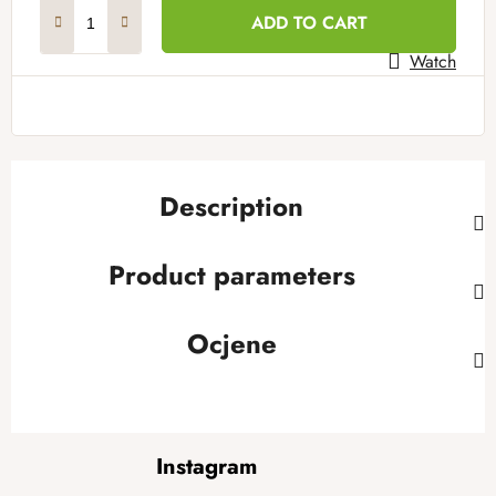
Measure price:
ADD TO CART
Watch
Description
Product parameters
Ocjene
F
Instagram
o