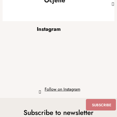
Ocjene
F
Instagram
o
o
t
e
r
Follow on Instagram
SUBSCRIBE
Subscribe to newsletter