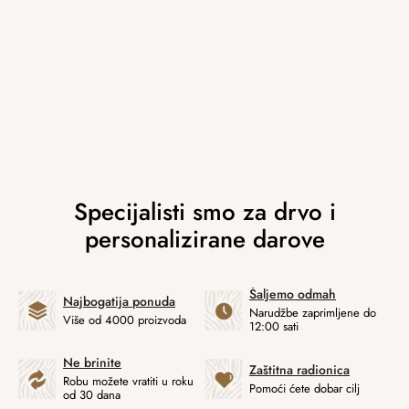
Šaljemo odmah
Najbogatija ponuda
Narudžbe zaprimljene do
Više od 4000 proizvoda
12:00 sati
Ne brinite
Zaštitna radionica
Robu možete vratiti u roku
Pomoći ćete dobar cilj
od 30 dana