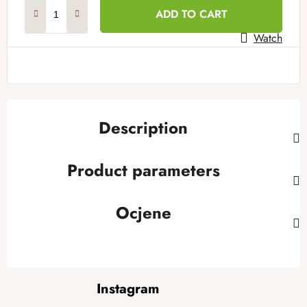
Measure price:
ADD TO CART
Watch
Description
Product parameters
Ocjene
F
Instagram
o