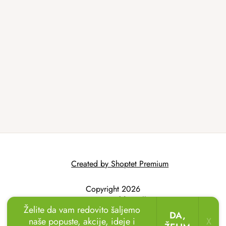
Created by Shoptet Premium
Copyright 2026
AtmoWood.hr
. All
Želite da vam redovito šaljemo
rights reserved.
DA,
naše popuste, akcije, ideje i
X