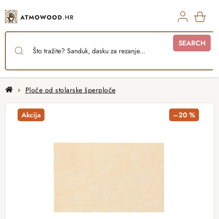
Skip
to
content
SHO
SEARCH
CAR
Home
Ploče od stolarske šperploče
Akcija
–20 %