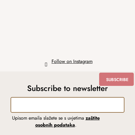
o
t
e
r
Follow on Instagram
SUBSCRIBE
Subscribe to newsletter
Upisom emaila slažete se s uvjetima
zaštite
osobnih podataka
.