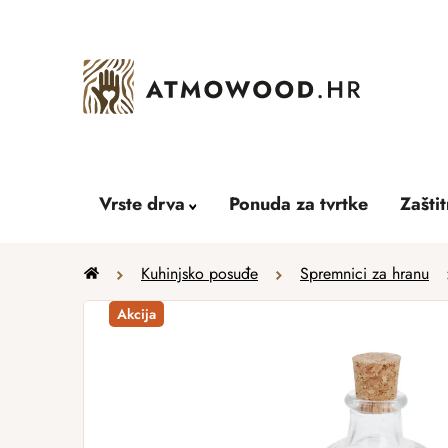
Skip
to
content
Vrste drva
Ponuda za tvrtke
Zašti
Home
Kuhinjsko posuđe
Spremnici za hranu
Akcija