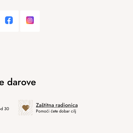
Zaštitna radionica
od 30
Pomoći ćete dobar cilj