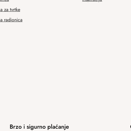
 za tvrtke
na radionica
Brzo i sigurno plaćanje