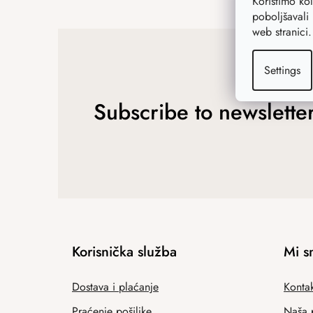
Koristimo ko
poboljšavali 
web stranici
Settings
Subscribe to newslette
Korisnička služba
Mi s
Dostava i plaćanje
Kontak
Praćenje pošiljke
Naša 