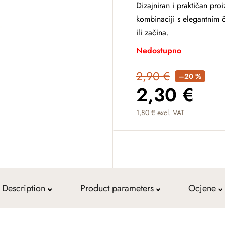
Dizajniran i praktičan pro
kombinaciji s elegantnim 
ili začina.
Nedostupno
2,90 €
–20 %
2,30 €
1,80 € excl. VAT
Measure price:
Description
Product parameters
Ocjene