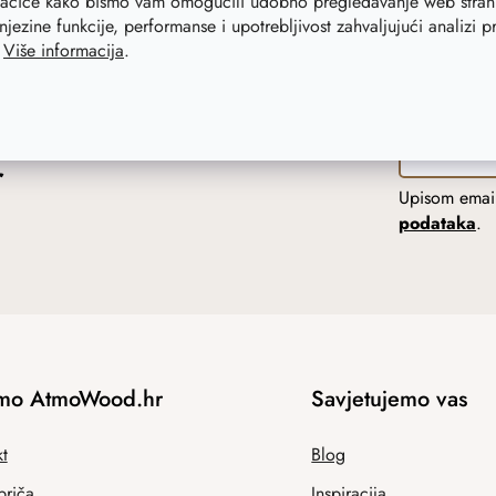
lačiće kako bismo vam omogućili udobno pregledavanje web strani
njezine funkcije, performanse i upotrebljivost zahvaljujući analizi 
.
Više informacija
.
r
Upisom email
podataka
.
mo AtmoWood.hr
Savjetujemo vas
t
Blog
priča
Inspiracija