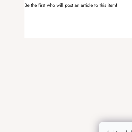
Be the first who will post an article to this item!
ADD A RATING
F
o
o
t
e
r