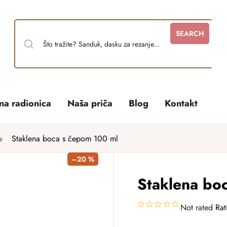
SEARCH
tna radionica
Naša priča
Blog
Kontakt
Staklena boca s čepom 100 ml
–20 %
Staklena bo
Not rated
Rat