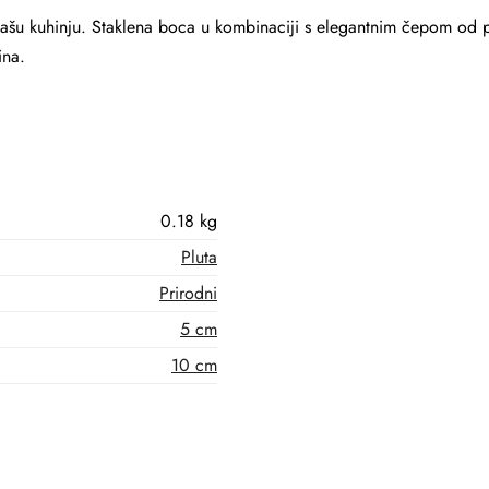
 vašu kuhinju. Staklena boca u kombinaciji s elegantnim čepom od 
ina.
0.18 kg
Pluta
Prirodni
5 cm
10 cm