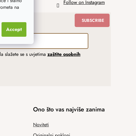
ce i stalno
Follow on Instagram
prometa na
SUBSCRIBE
Accept
a slažete se s uvjetima
zaštite osobnih
Ono što vas najviše zanima
Noviteti
Originalni pokloni