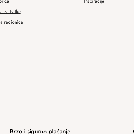
priča
Inspiracija
 za tvrtke
na radionica
Brzo i sigurno plaćanje