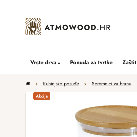
Skip
to
content
Vrste drva
Ponuda za tvrtke
Zašti
Home
Kuhinjsko posuđe
Spremnici za hranu
Akcija