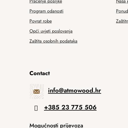
Praćenje pošiljke
Naša 
Program odanosti
Ponuda
Povrat robe
Zaštit
Opći uvjeti poslovanja
Zaštita osobnih podataka
Contact
info
@
atmowood.hr
+385 23 775 506
Mogućnosti prijevoza