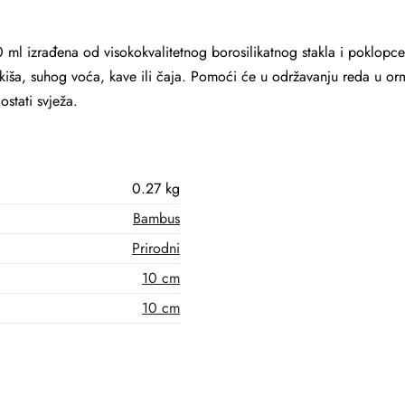
0 ml izrađena od visokokvalitetnog borosilikatnog stakla i poklo
kiša, suhog voća, kave ili čaja. Pomoći će u održavanju reda u orm
stati svježa.
0.27 kg
Bambus
Prirodni
10 cm
10 cm