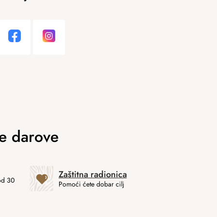
Zaštitna radionica
od 30
Pomoći ćete dobar cilj