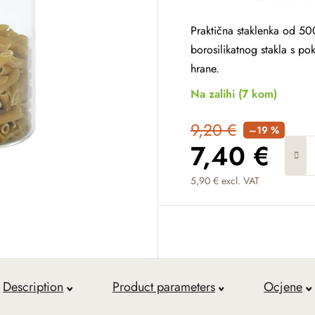
Praktična staklenka od 50
borosilikatnog stakla s 
hrane.
Na zalihi
(7 kom)
9,20 €
–19 %
7,40 €
5,90 € excl. VAT
Measure price:
Description
Product parameters
Ocjene