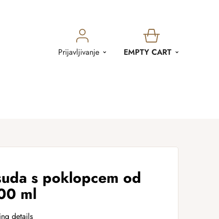
SHOPPING
Prijavljivanje
EMPTY CART
CART
suda s poklopcem od
00 ml
ing details