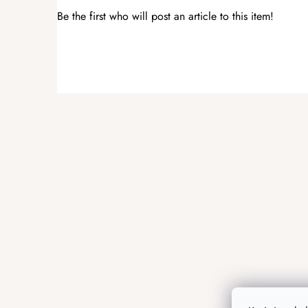
Be the first who will post an article to this item!
ADD A RATING
F
o
o
t
e
r