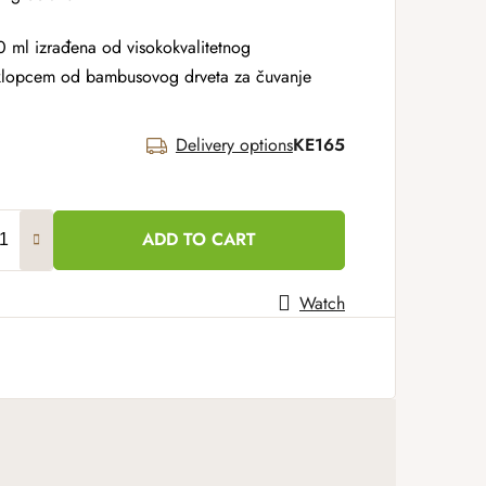
0 ml izrađena od visokokvalitetnog
poklopcem od bambusovog drveta za čuvanje
Delivery options
KE165
ADD TO CART
Watch