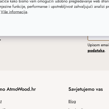
lačiće kako bismo vam omogućili udobno pregledavanje web strani
njezine funkcije, performanse i upotrebljivost zahvaljujući analizi 
.
Više informacija
.
r
Upisom email
podataka
.
mo AtmoWood.hr
Savjetujemo vas
t
Blog