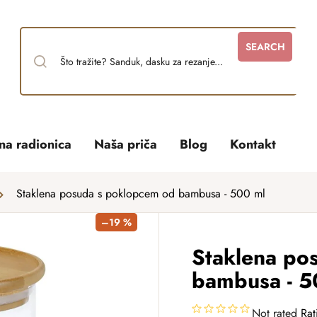
SEARCH
tna radionica
Naša priča
Blog
Kontakt
Staklena posuda s poklopcem od bambusa - 500 ml
–19 %
Staklena po
bambusa - 5
Not rated
Rat