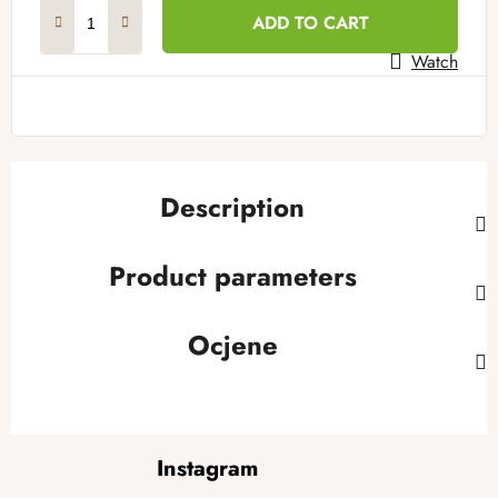
Measure price:
ADD TO CART
Watch
Description
Product parameters
Ocjene
F
Instagram
o