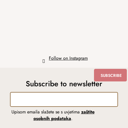
o
t
e
r
Follow on Instagram
SUBSCRIBE
Subscribe to newsletter
Upisom emaila slažete se s uvjetima
zaštite
osobnih podataka
.