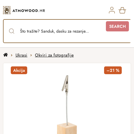
Skip
to
content
SHO
SEARCH
CAR
Home
Ukrasi
Okviri za fotografije
Akcija
–21 %