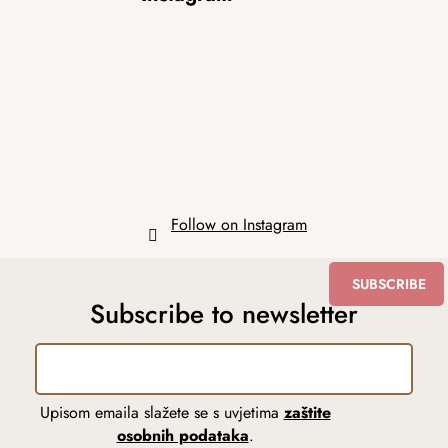
o
o
t
e
r
Follow on Instagram
SUBSCRIBE
Subscribe to newsletter
Upisom emaila slažete se s uvjetima
zaštite
osobnih podataka
.