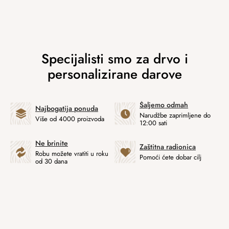
Šaljemo odmah
Najbogatija ponuda
Narudžbe zaprimljene do
Više od 4000 proizvoda
12:00 sati
Ne brinite
Zaštitna radionica
Robu možete vratiti u roku
Pomoći ćete dobar cilj
od 30 dana