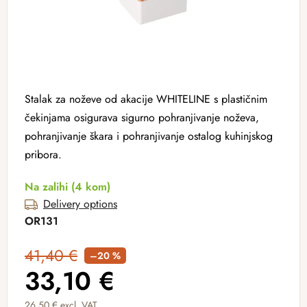
Stalak za noževe od akacije WHITELINE s plastičnim
čekinjama osigurava sigurno pohranjivanje noževa,
pohranjivanje škara i pohranjivanje ostalog kuhinjskog
pribora.
Na zalihi
(4 kom)
Delivery options
OR131
41,40 €
–20 %
33,10 €
26,50 € excl. VAT