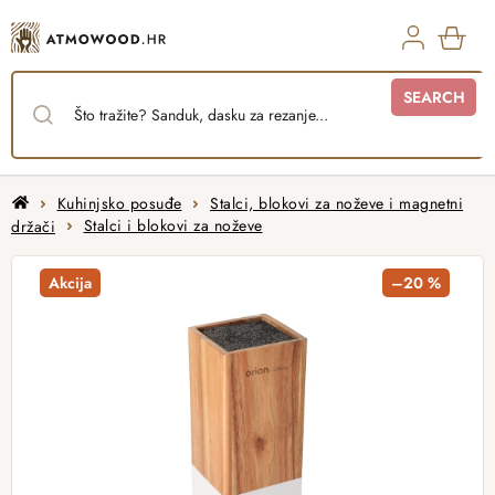
Skip
to
content
SHO
SEARCH
CAR
Home
Kuhinjsko posuđe
Stalci, blokovi za noževe i magnetni
držači
Stalci i blokovi za noževe
Akcija
–20 %