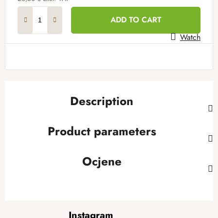
Measure price:
ADD TO CART
Watch
Description
Product parameters
Ocjene
F
Instagram