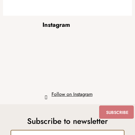
F
Instagram
o
o
t
e
r
Follow on Instagram
SUBSCRIBE
Subscribe to newsletter