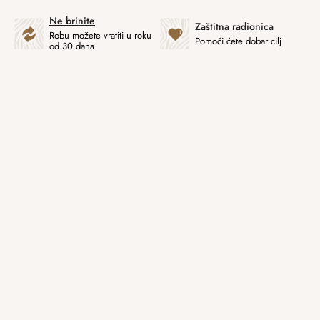
Ne brinite
Zaštitna radionica
Robu možete vratiti u roku
Pomoći ćete dobar cilj
od 30 dana