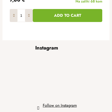
Na zalihi
68 kom
ADD TO CART
F
Instagram
o
o
t
e
r
Follow on Instagram