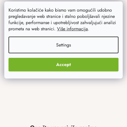
Opći uvjeti poslovanja
Koristimo kolačiće kako bismo vam omogućili udobno
Zaštita osobnih podataka
pregledavanje web stranice i stalno poboljšavali njezine
funkcije, performanse i upotrebljivost zahvaljujući analizi
prometa na web stranici.
Više informacija
.
Settings
Savjetujemo vas
Blog
Accept
Inspiracija