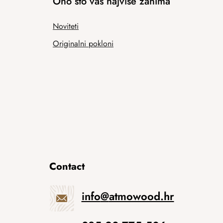
Ono što vas najviše zanima
Noviteti
Originalni pokloni
Contact
info
@
atmowood.hr