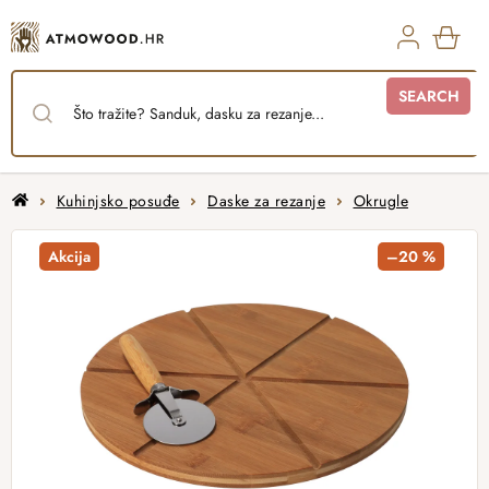
Skip
to
content
SHO
SEARCH
CAR
Home
Kuhinjsko posuđe
Daske za rezanje
Okrugle
Akcija
–20 %