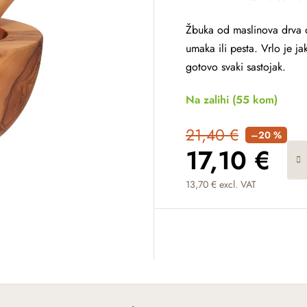
Žbuka od maslinova drva 
umaka ili pesta. Vrlo je ja
gotovo svaki sastojak.
Na zalihi
(55 kom)
21,40 €
–20 %
17,10 €
13,70 € excl. VAT
Measure price: