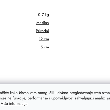
0.7 kg
Maslina
Prirodni
12 cm
5 cm
lačiće kako bismo vam omogućili udobno pregledavanje web strani
njezine funkcije, performanse i upotrebljivost zahvaljujući analizi 
.
Više informacija
.