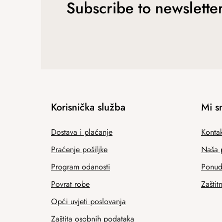
Subscribe to newslette
Korisnička služba
Mi s
Dostava i plaćanje
Kontak
Praćenje pošiljke
Naša 
Program odanosti
Ponuda
Povrat robe
Zaštit
Opći uvjeti poslovanja
Zaštita osobnih podataka