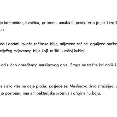
ombiniranje začina, pripremu umaka ili pesta. Vrlo je jak i izdržl
jak.
s i dodati: svježe začinsko bilje, mljevene začine, oguljene orašas
svježeg mljevenog bilja koji se širi u vašoj kuhinji.
 od ručno obrađenog maslinovog drva. Stoga ne tražite isti oblik i 
na i ako više ne daje ploda, posječe se. Maslinovo drvo stručnjaci v
je postojan, ima antibakterijska svojstva i originalnu boju.