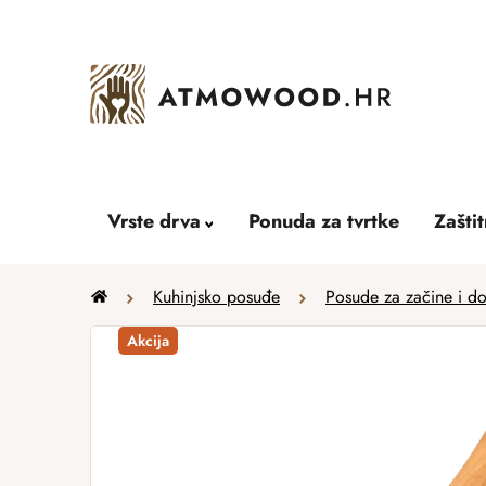
Skip
to
content
Vrste drva
Ponuda za tvrtke
Zašti
Home
Kuhinjsko posuđe
Posude za začine i do
Akcija