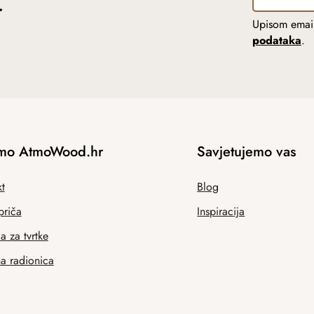
r
Upisom email
podataka
.
mo AtmoWood.hr
Savjetujemo vas
t
Blog
priča
Inspiracija
 za tvrtke
na radionica