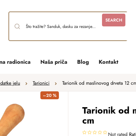
SEARCH
tna radionica
Naša priča
Blog
Kontakt
datke jelu
Tarionici
Tarionik od maslinovog drveta 12 c
–20 %
Tarionik od 
cm
Not rated
Rat