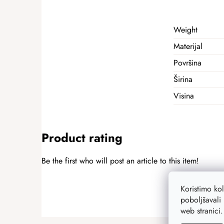
Weight
Materijal
Površina
Širina
Visina
Product rating
Be the first who will post an article to this item!
ADD A RATING
Koristimo ko
poboljšavali 
web stranici
F