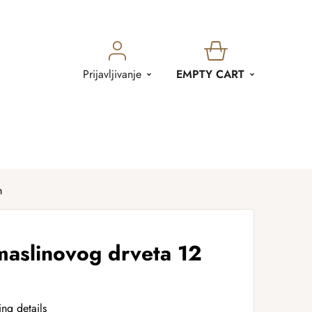
SHOPPING
Prijavljivanje
EMPTY CART
CART
m
maslinovog drveta 12
ing details