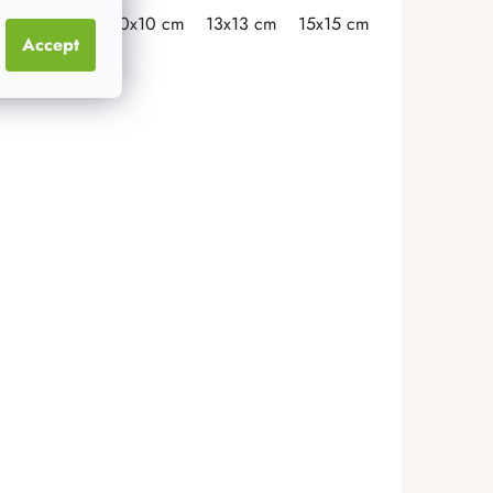
mm
8 cm
4 mm
10x10 cm
13x13 cm
15x15 cm
18x18 cm
2
Accept