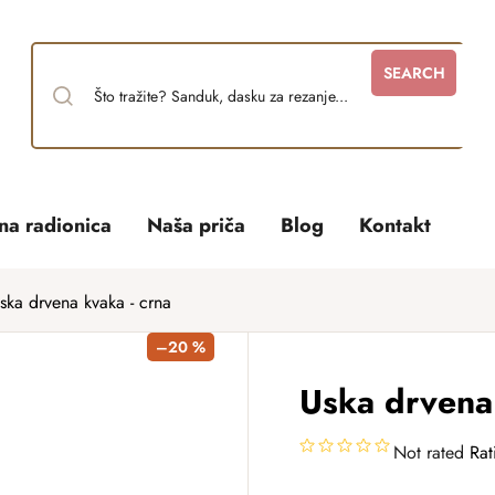
SEARCH
tna radionica
Naša priča
Blog
Kontakt
ska drvena kvaka - crna
–20 %
Uska drvena 
Not rated
Rat