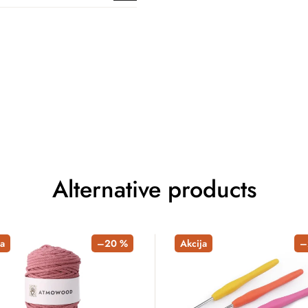
Alternative products
a
–20 %
Akcija
–