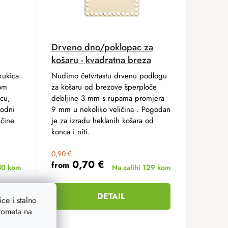
Drveno dno/poklopac za
košaru - kvadratna breza
 kukica
Nudimo četvrtastu drvenu podlogu
jom
za košaru od brezove šperploče
icu,
debljine 3 mm s rupama promjera
modni
9 mm u nekoliko veličina . Pogodan
čine.
je za izradu heklanih košara od
konca i niti.
0,90 €
0,70 €
from
30 kom
Na zalihi
129 kom
DETAIL
ce i stalno
prometa na