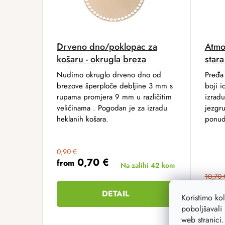
Drveno dno/poklopac za
Atmo
košaru - okrugla breza
stara
Nudimo okruglo drveno dno od
Pređa 
brezove šperploče debljine 3 mm s
boji i
rupama promjera 9 mm u različitim
izradu
veličinama . Pogodan je za izradu
jezgr
heklanih košara.
ponud
0,90 €
0,70 €
from
Na zalihi
42 kom
10,70 
8,5
DETAIL
Koristimo ko
poboljšavali 
web stranici