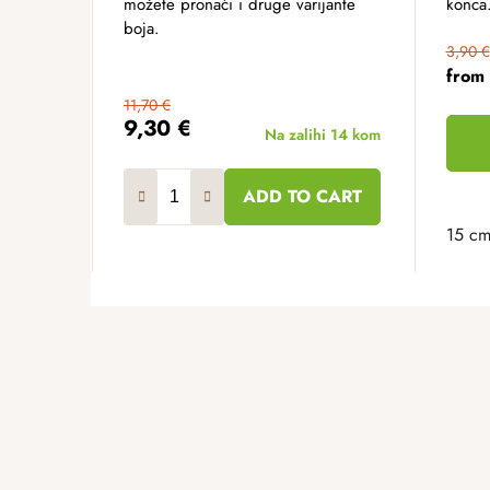
možete pronaći i druge varijante
konca.
boja.
3,90 €
from
11,70 €
9,30 €
Na zalihi
14 kom
ADD TO CART
15 c
F
o
o
t
e
r