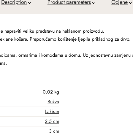
Description
Product parameters
Ocjene
će napraviti veliku predstavu na heklanom proizvodu.
eklane košare. Preporučamo korištenje ljepila prikladnog za drvo.
a ladicama, ormarima i komodama u domu. Uz jednostavnu zamjenu 
una.
0.02 kg
Bukva
Lakiran
2.5 cm
3 cm