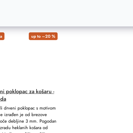
cm
18 cm
23 cm
25 cm
30 cm
5 mm
35 cm
6 mm
40 cm
2 mm
5 cm
3 
a
up to –20 %
ni poklopac za košaru -
nda
li drveni poklopac s motivom
de izrađen je od brezove
loče debljine 3 mm. Pogodan
izradu heklanih košara od