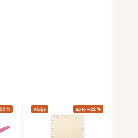
20 %
Akcija
up to –22 %