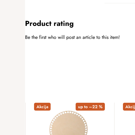
Product rating
Be the first who will post an article to this item!
ADD A RATING
Akcija
up to –22 %
Akcij