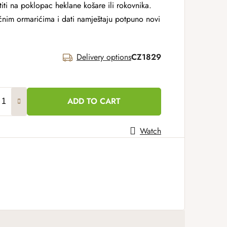
iti na poklopac heklane košare ili rokovnika.
ućnim ormarićima i dati namještaju potpuno novi
Delivery options
CZ1829
ADD TO CART
Watch