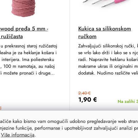
wood pređa 5 mm -
Kukica sa silikonskom
 ružičasta
ručkom
u prekrasnoj staroj ružičastoj
Zahvaljujući silikonskoj ručki,
dealna je za heklanje košara i
se vrlo lako drži i lako se s n
 interijera. Ima poliestersku
radi. Napravite heklanu košar
u, 100 m namotaja, au našoj
makrame ukras ili originalni 
i možete pronaći i druge...
dodatak. Nudimo različite veli
2,40 €
1,90 €
Na zalihi
€
0 €
Na zalihi
40 kom
DETAIL
lačiće kako bismo vam omogućili udobno pregledavanje web strani
njezine funkcije, performanse i upotrebljivost zahvaljujući analizi 
ADD TO CART
.
Više informacija
.