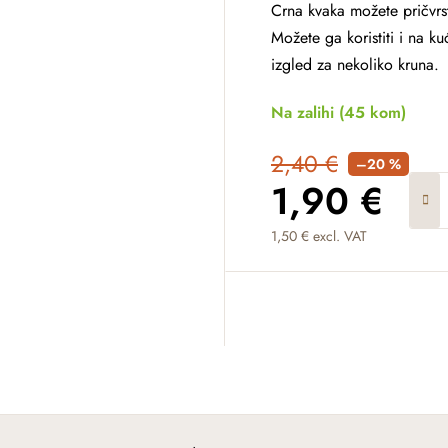
Crna kvaka možete pričvrst
Možete ga koristiti i na k
izgled za nekoliko kruna.
Na zalihi
(45 kom)
2,40 €
–20 %
1,90 €
1,50 € excl. VAT
Measure price: