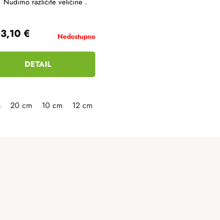
 Nudimo različite veličine .
3,10 €
Nedostupno
DETAIL
m
20 cm
10 cm
12 cm
25 cm
30 cm
35 cm
40 cm