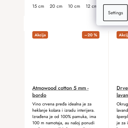
15 cm
20 cm
10 cm
12 cm
13 cm
16 
Settings
Akcija
–20 %
Akcij
Atmowood cotton 5 mm -
Drve
bordo
lava
Vino crvena pređa idealna je za
Okrug
heklanje košara i izradu interijera.
lavan
Izrađena je od 100% pamuka, ima
šperp
100 m namotaja, au našoj ponudi
je za 