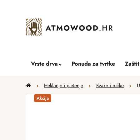
Skip
to
content
Vrste drva
Ponuda za tvrtke
Zašti
Home
Heklanje i pletenje
Kvake i ručke
U
Akcija