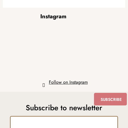
F
Instagram
o
o
t
e
r
Follow on Instagram
SUBSCRIBE
Subscribe to newsletter