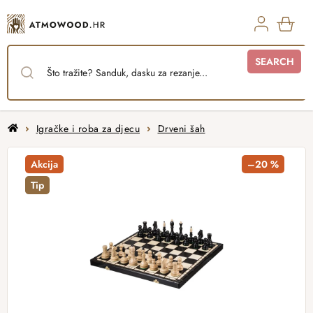
Skip
to
content
SHO
SEARCH
CAR
Home
Igračke i roba za djecu
Drveni šah
Akcija
–20 %
Tip