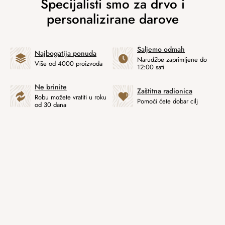
Šaljemo odmah
Najbogatija ponuda
Narudžbe zaprimljene do
Više od 4000 proizvoda
12:00 sati
Ne brinite
Zaštitna radionica
Robu možete vratiti u roku
Pomoći ćete dobar cilj
od 30 dana