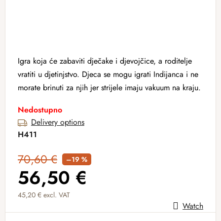
Igra koja će zabaviti dječake i djevojčice, a roditelje
vratiti u djetinjstvo. Djeca se mogu igrati Indijanca i ne
morate brinuti za njih jer strijele imaju vakuum na kraju.
Nedostupno
Delivery options
H411
70,60 €
–19 %
56,50 €
45,20 € excl. VAT
Watch
Measure price: