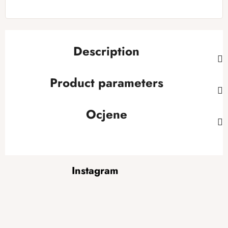
Description
Product parameters
Ocjene
F
Instagram
o
o
t
e
r