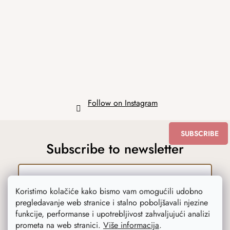
o
t
e
r
Follow on Instagram
SUBSCRIBE
Subscribe to newsletter
Koristimo kolačiće kako bismo vam omogućili udobno
Upisom emaila slažete se s uvjetima
zaštite
pregledavanje web stranice i stalno poboljšavali njezine
osobnih podataka
.
funkcije, performanse i upotrebljivost zahvaljujući analizi
prometa na web stranici.
Više informacija
.