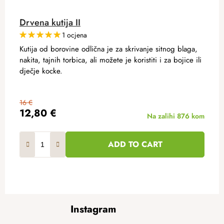
Drvena kutija II
1 ocjena
Kutija od borovine odlična je za skrivanje sitnog blaga,
nakita, tajnih torbica, ali možete je koristiti i za bojice ili
dječje kocke.
16 €
12,80 €
Na zalihi
876 kom
ADD TO CART
F
Instagram
o