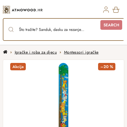
Skip
to
content
SHO
SEARCH
CAR
Home
Igračke i roba za djecu
Montessori igračke
Akcija
–20 %