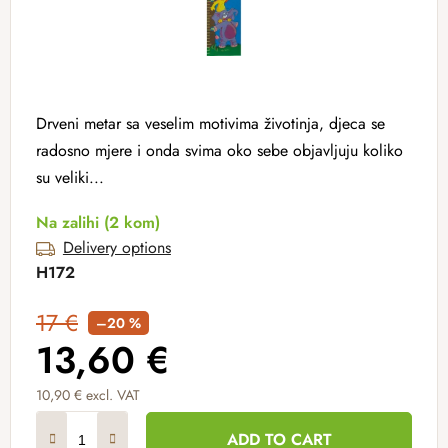
Drveni metar sa veselim motivima životinja, djeca se
radosno mjere i onda svima oko sebe objavljuju koliko
su veliki...
Na zalihi
(2 kom)
Delivery options
H172
17 €
–20 %
13,60 €
10,90 € excl. VAT
Measure price:
ADD TO CART