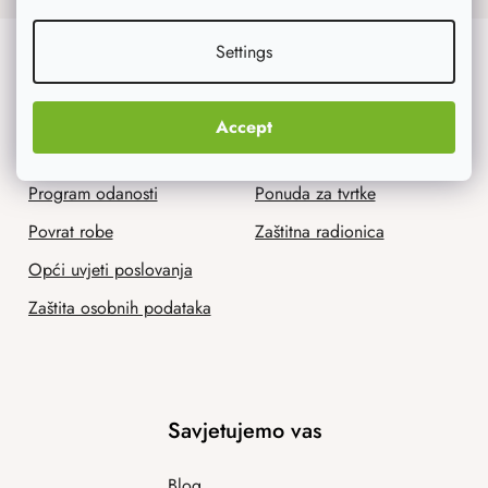
Settings
Korisnička služba
Mi smo AtmoWood.hr
Dostava i plaćanje
Kontakt
Accept
Praćenje pošiljke
Naša priča
Program odanosti
Ponuda za tvrtke
Povrat robe
Zaštitna radionica
Opći uvjeti poslovanja
Zaštita osobnih podataka
Savjetujemo vas
Blog