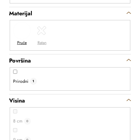
Materijal
Površina
Prirodni
1
Visina
8 cm
0
9 cm
0