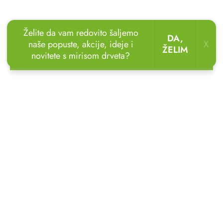
Želite da vam redovito šaljemo
DA,
naše popuste, akcije, ideje i
X
ŽELIM
novitete s mirisom drveta?
🏖️🌴
Uživajte u odmoru u vrtu!
Drvene ležaljke
sada uz popust
do 20 %.
🌞