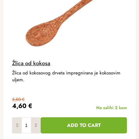
Žlica od kokosa
Žlica od kokosovog drveta impregnirana je kokosovim
uljem.
5,80 €
4,60 €
Na zalihi
2 kom
ADD TO CART