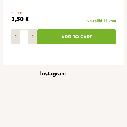
5,80 €
3,50 €
Na zalihi
11 kom
ADD TO CART
F
Instagram
o
o
t
e
r