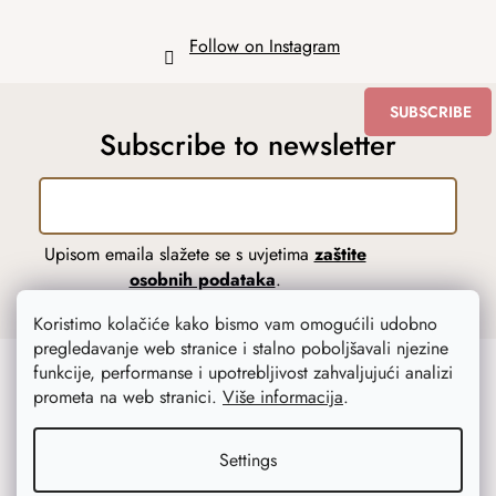
Follow on Instagram
SUBSCRIBE
Subscribe to newsletter
Upisom emaila slažete se s uvjetima
zaštite
osobnih podataka
.
Koristimo kolačiće kako bismo vam omogućili udobno
pregledavanje web stranice i stalno poboljšavali njezine
funkcije, performanse i upotrebljivost zahvaljujući analizi
Korisnička služba
Mi smo AtmoWood.hr
prometa na web stranici.
Više informacija
.
Dostava i plaćanje
Kontakt
Settings
Praćenje pošiljke
Naša priča