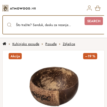
Skip
to
content
SHO
SEARCH
CAR
Home
Kuhinjsko posuđe
Posuđe
Zdjelice
Akcija
–19 %