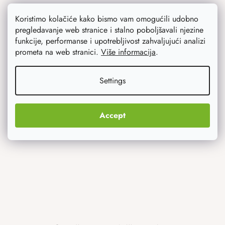
Opći uvjeti poslovanja
Koristimo kolačiće kako bismo vam omogućili udobno
pregledavanje web stranice i stalno poboljšavali njezine
Zaštita osobnih podataka
funkcije, performanse i upotrebljivost zahvaljujući analizi
prometa na web stranici.
Više informacija
.
Settings
Savjetujemo vas
Blog
Accept
Inspiracija