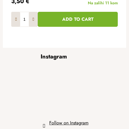
3,50 €
Na zalihi
11 kom
ADD TO CART
F
Instagram
o
o
t
e
r
Follow on Instagram