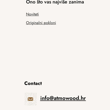
Ono što vas najviše zanima
Noviteti
Originalni pokloni
Contact
info
@
atmowood.hr