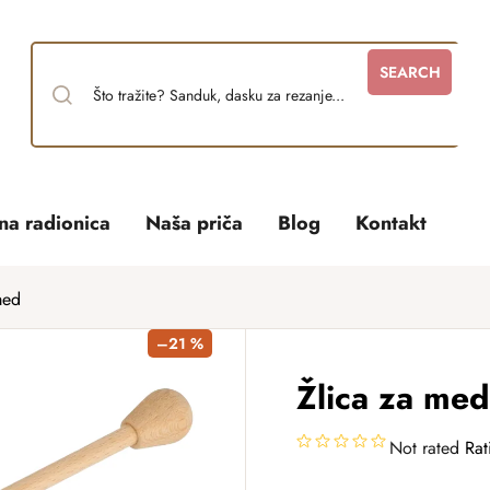
SEARCH
tna radionica
Naša priča
Blog
Kontakt
med
–21 %
Žlica za med
Not rated
Rat