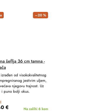
a
–20 %
na šeflja 36 cm tamna -
ača
izrađen od visokokvalitetnog
mpregniranog jestivim uljem,
većava njegovu trajnost. Uz
e i puno bolji okus.
€
40 €
Na zalihi
6 kom