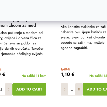
od divljeg cvijeća s
Žlica za začine 8 cm
nom žlicom za med
Ako koristite staklenke za zači
nabavite ovu lijepu kutlaču za
nalno pakiranje s medom od
svaku. Svaki put kad otvorite
og cvijeća i drvena žlica za
posudu sa začinima, možete
t će izvrstan poklon za
zgodno zagrabiti.
elje slatkih doručaka. Također
 sjemenke pčelinjeg cvijeća
.
€
1,40 €
0 €
1,10 €
Na zalihi
11 kom
Na zalihi
1
ADD TO CART
ADD TO C