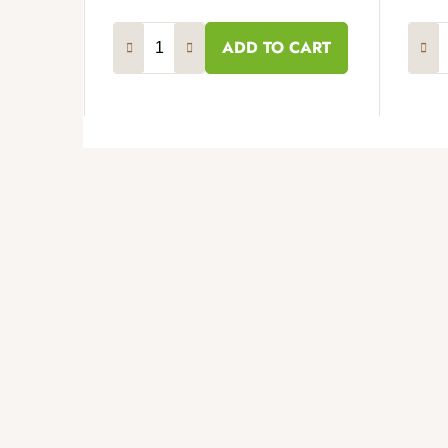
ADD TO CART
F
o
o
t
e
r