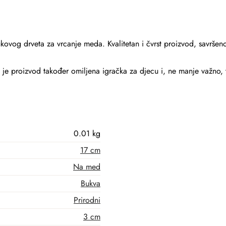
ovog drveta za vrcanje meda.
Kvalitetan i čvrst proizvod, savršen
 je proizvod također omiljena igračka za djecu i, ne manje važno, 
0.01 kg
17 cm
Na med
Bukva
Prirodni
3 cm