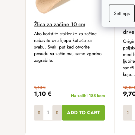
Settings
Žlica za začine 10 cm
Med 
drve
Ako koristite staklenke za začine,
nabavite ovu lijepu kutlaču za
Origi
svaku. Svaki put kad otvorite
poljsk
posudu sa začinima, samo zgodno
med bi
zagrabite.
ljubit
sadrži
koje..
1,40 €
12,10 
1,10 €
9,7
Na zalihi
188 kom
ADD TO CART