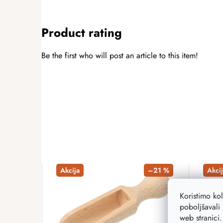
Product rating
Be the first who will post an article to this item!
ADD A RATING
Akcija
–21 %
Akcij
Koristimo ko
poboljšavali 
web stranici