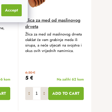
Accept
Žlica za med od maslinovog
drveta
ne,
Žlica za med od maslinovog drveta
olakšat će vam grabinje meda ili
sirupa, a neće utjecati na svojstva i
okus ovih vrijednih namirnica.
6,30 €
5 €
56 kom
Na zalihi
62 kom
ART
ADD TO CART