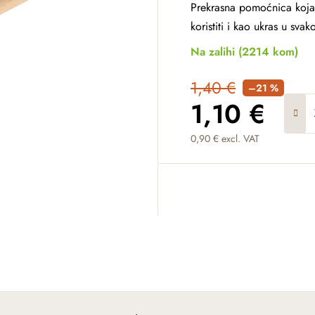
Prekrasna pomoćnica koja 
koristiti i kao ukras u svako
Na zalihi
(2214 kom)
1,40 €
–21 %
1,10 €
0,90 € excl. VAT
Measure price: