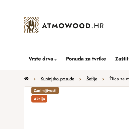
Skip
to
content
Vrste drva
Ponuda za tvrtke
Zašti
Home
Kuhinjsko posuđe
Šeflje
Žlica za 
Zanimljivosti
Akcija