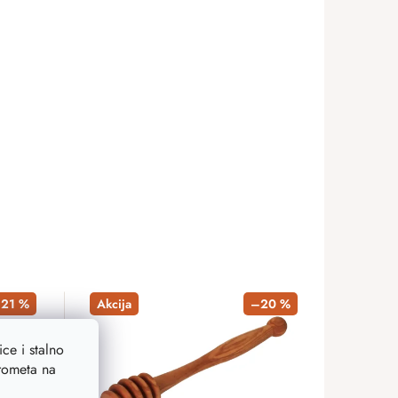
21 %
Akcija
–20 %
ce i stalno
prometa na