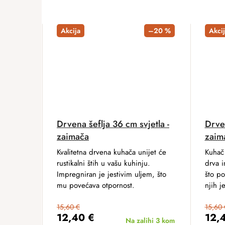
Akcija
–20 %
Akcij
Drvena šeflja 36 cm svjetla -
Drve
zaimača
zaim
Kvalitetna drvena kuhača unijet će
Kuhač 
rustikalni štih u vašu kuhinju.
drva i
Impregniran je jestivim uljem, što
što po
mu povećava otpornost.
njih j
15,60 €
15,60 
12,40 €
12,
Na zalihi
3 kom