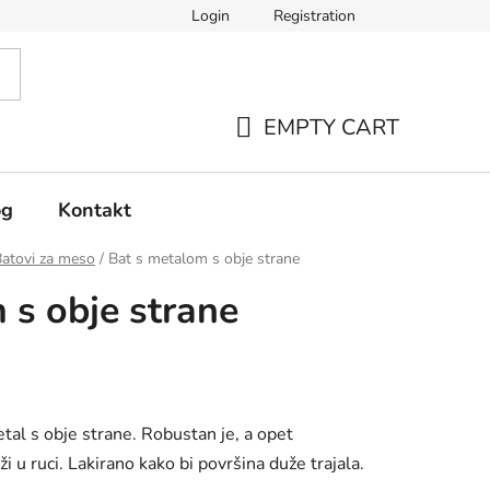
Login
Registration
EMPTY CART
SHOPPING
CART
og
Kontakt
atovi za meso
/
Bat s metalom s obje strane
 s obje strane
etal s obje strane. Robustan je, a opet
i u ruci. Lakirano kako bi površina duže trajala.