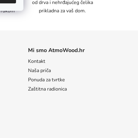
režite
od drva i nehrđajućeg čelika
m rukom
prikladna za vaš dom.
Mi smo AtmoWood.hr
Kontakt
Naša priča
Ponuda za tvrtke
Zaštitna radionica