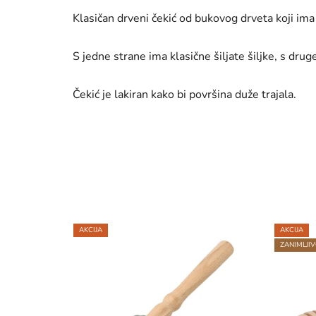
Klasičan drveni čekić od bukovog drveta koji ima
S jedne strane ima klasične šiljate šiljke, s druge 
Čekić je lakiran kako bi površina duže trajala.
AKCIJA
AKCIJA
5KS
ZANIMLJIV
5KS