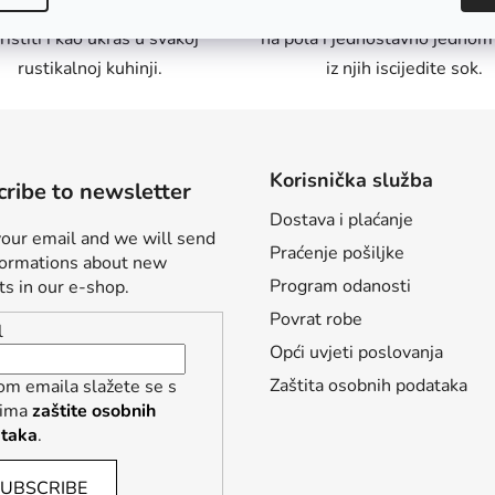
za vrcanje meda, ali možete je
kuhinji. Naranču ili limun pre
ristiti i kao ukras u svakoj
na pola i jednostavno jedno
rustikalnoj kuhinji.
iz njih iscijedite sok.
Korisnička služba
ribe to newsletter
Dostava i plaćanje
your email and we will send
Praćenje pošiljke
formations about new
Program odanosti
ts in our e-shop.
Povrat robe
l
Opći uvjeti poslovanja
Zaštita osobnih podataka
om emaila slažete se s
tima
zaštite osobnih
taka
.
UBSCRIBE