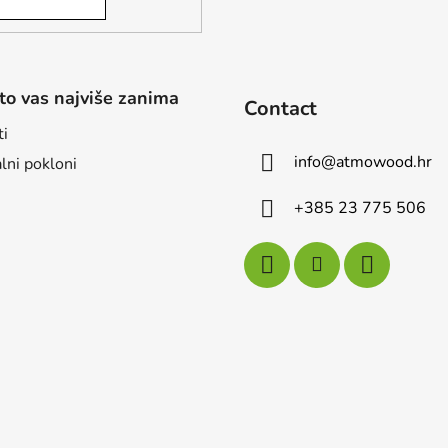
to vas najviše zanima
Contact
ti
info
@
atmowood.hr
lni pokloni
+385 23 775 506