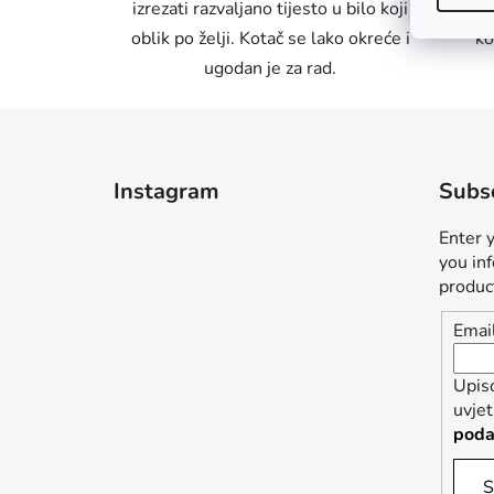
izrezati razvaljano tijesto u bilo koji
služi 
oblik po želji. Kotač se lako okreće i
ko
ugodan je za rad.
F
o
Instagram
Subsc
o
t
Enter 
e
you in
r
produc
Emai
Upis
uvje
poda
S