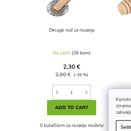
Okrugli nož za rezanje
Na zalihi
(36 kom)
2,30 €
2,90 €
(–20 %)
Korist
stranic
ADD TO CART
zahvalj
S kotačićem za rezanje možete
Prekr
Sett