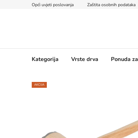
Skip
Opći uvjeti poslovanja
Zaštita osobnih podataka
to
content
Kategorija
Vrste drva
Ponuda za
AKCIJA
5KS