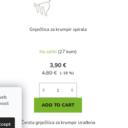
Gnječilica za krumpir spirala
Na zalihi
(27 kom)
3,90 €
4,80 €
(–18 %)
web
ivost
ADD TO CART
odatak
Čvrsta gnječilica za krumpir izrađena
ccept