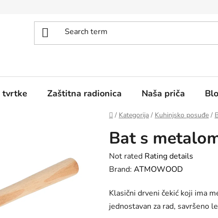
 tvrtke
Zaštitna radionica
Naša priča
Bl
Home
/
Kategorija
/
Kuhinjsko posuđe
/
B
Bat s metalom
The
Not rated
Rating details
average
Brand:
ATMOWOOD
product
Klasični drveni čekić koji ima m
rating
jednostavan za rad, savršeno lež
is