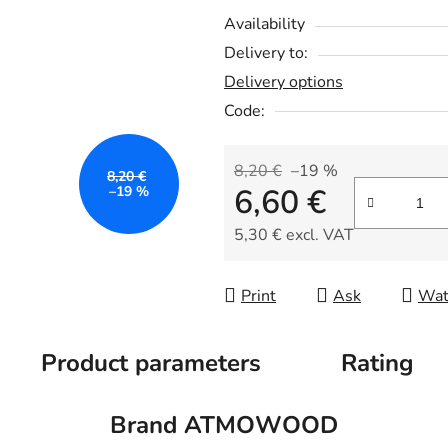
0,0
Availability
out
Delivery to:
of
Delivery options
5
Code:
stars.
8,20 €
–19 %
8,20 €
6,60 €
–19 %
5,30 € excl. VAT
Measure price:
Print
Ask
Wat
Product parameters
Rating
Brand
ATMOWOOD