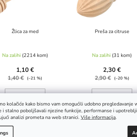
Žlica za med
Preša za citruse
Na zalihi
(2214 kom)
Na zalihi
(31 kom)
1,10 €
2,30 €
1,40 €
2,90 €
(–21 %)
(–20 %)
imo kolačiće kako bismo vam omogućili udobno pregledavanje 
e i stalno poboljšavali njezine funkcije, performanse i upotreblj
ADD TO CART
ADD TO CART
ujući analizi prometa na web stranici.
Više informacija
.
asna pomoćnica koja odlično
Lijep, ali i vrlo praktičan d
ings
A