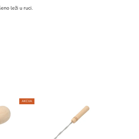
eno leži u ruci.
AKCIJA
5KS