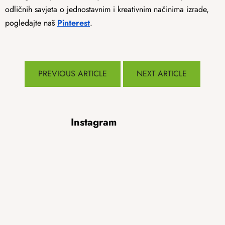
odličnih savjeta o jednostavnim i kreativnim načinima izrade,
pogledajte naš
Pinterest
.
PREVIOUS ARTICLE
NEXT ARTICLE
F
Instagram
o
o
t
e
r