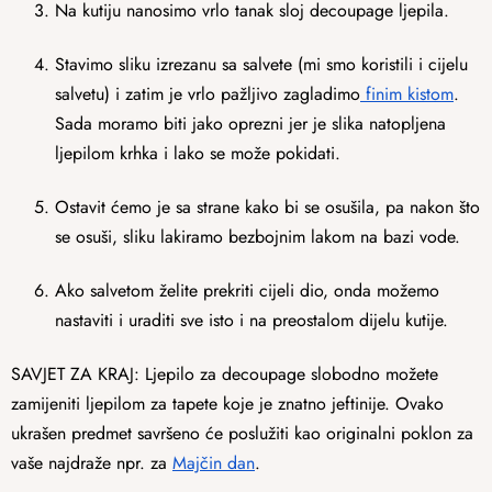
Na kutiju nanosimo vrlo tanak sloj decoupage ljepila.
Stavimo sliku izrezanu sa salvete (mi smo koristili i cijelu
salvetu) i zatim je vrlo pažljivo zagladimo
finim kistom
.
Sada moramo biti jako oprezni jer je slika natopljena
ljepilom krhka i lako se može pokidati.
Ostavit ćemo je sa strane kako bi se osušila, pa nakon što
se osuši, sliku lakiramo bezbojnim lakom na bazi vode.
Ako salvetom želite prekriti cijeli dio, onda možemo
nastaviti i uraditi sve isto i na preostalom dijelu kutije.
SAVJET ZA KRAJ: Ljepilo za decoupage slobodno možete
zamijeniti ljepilom za tapete koje je znatno jeftinije. Ovako
ukrašen predmet savršeno će poslužiti kao originalni poklon za
vaše najdraže npr. za
Majčin dan
.