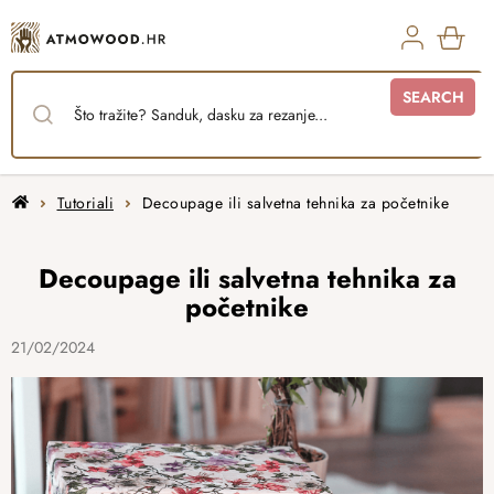
Skip
to
content
SHO
SEARCH
CAR
Home
Tutoriali
Decoupage ili salvetna tehnika za početnike
Decoupage ili salvetna tehnika za
početnike
21/02/2024