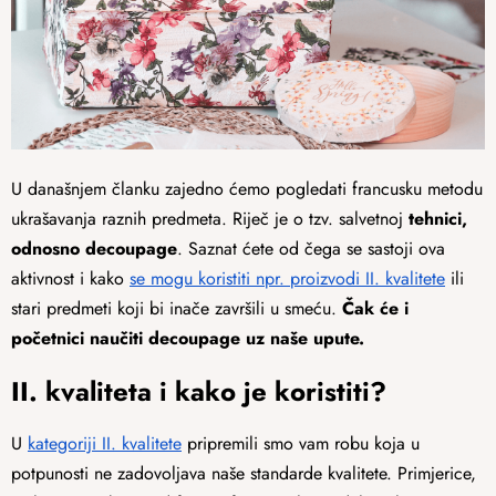
U današnjem članku zajedno ćemo pogledati francusku metodu
ukrašavanja raznih predmeta. Riječ je o tzv. salvetnoj
tehnici,
odnosno decoupage
. Saznat ćete od čega se sastoji ova
aktivnost i kako
se mogu koristiti npr. proizvodi II. kvalitete
ili
stari predmeti koji bi inače završili u smeću.
Čak će i
početnici naučiti decoupage uz naše upute.
II. kvaliteta i kako je koristiti?
U
kategoriji II. kvalitete
pripremili smo vam robu koja u
potpunosti ne zadovoljava naše standarde kvalitete. Primjerice,