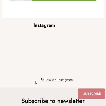
F
Instagram
o
o
t
e
r
Follow on Instagram
SUBSCRIBE
Subscribe to newsletter