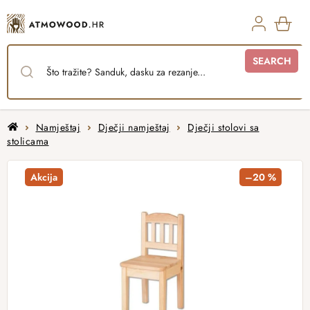
Skip
to
content
SHO
SEARCH
CAR
Home
Namještaj
Dječji namještaj
Dječji stolovi sa
stolicama
Akcija
–20 %