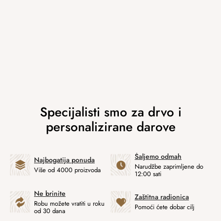
Šaljemo odmah
Najbogatija ponuda
Narudžbe zaprimljene do
Više od 4000 proizvoda
12:00 sati
Ne brinite
Zaštitna radionica
Robu možete vratiti u roku
Pomoći ćete dobar cilj
od 30 dana