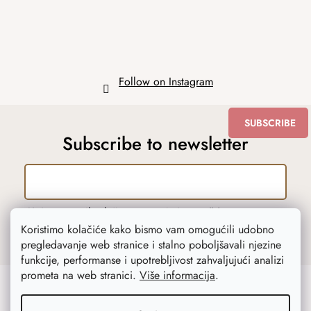
Follow on Instagram
SUBSCRIBE
Subscribe to newsletter
Upisom emaila slažete se s uvjetima
zaštite
osobnih podataka
.
Koristimo kolačiće kako bismo vam omogućili udobno
pregledavanje web stranice i stalno poboljšavali njezine
funkcije, performanse i upotrebljivost zahvaljujući analizi
prometa na web stranici.
Više informacija
.
Korisnička služba
Mi smo AtmoWood.hr