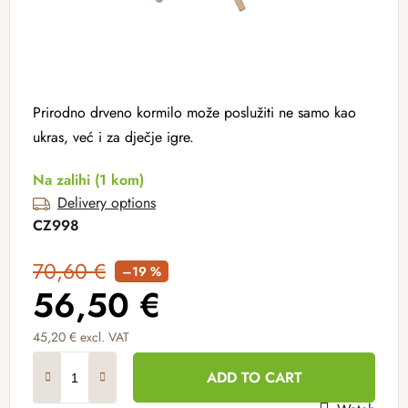
Prirodno drveno kormilo može poslužiti ne samo kao
ukras, već i za dječje igre.
Na zalihi
(1 kom)
Delivery options
CZ998
70,60 €
–19 %
56,50 €
45,20 € excl. VAT
Measure price:
ADD TO CART