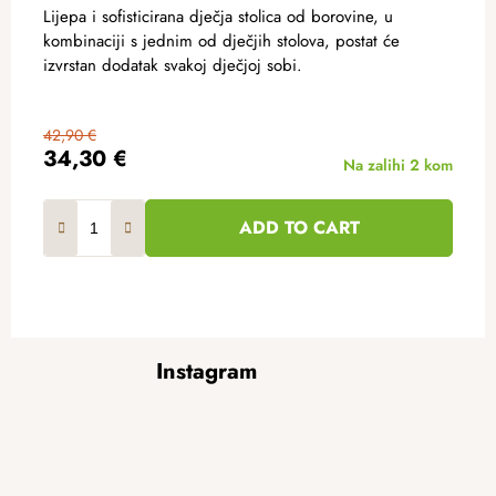
Lijepa i sofisticirana dječja stolica od borovine, u
kombinaciji s jednim od dječjih stolova, postat će
izvrstan dodatak svakoj dječjoj sobi.
42,90 €
34,30 €
Na zalihi
2 kom
ADD TO CART
F
Instagram
o
o
t
e
r