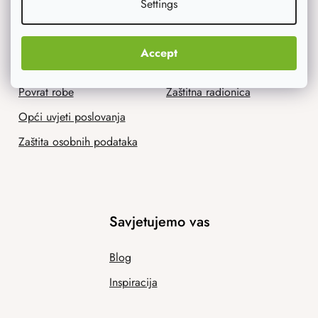
Settings
Dostava i plaćanje
Kontakt
Praćenje pošiljke
Naša priča
Accept
Program odanosti
Ponuda za tvrtke
Povrat robe
Zaštitna radionica
Opći uvjeti poslovanja
Zaštita osobnih podataka
Savjetujemo vas
Blog
Inspiracija