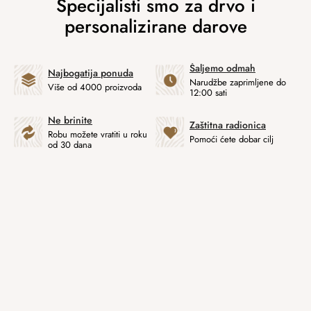
Šaljemo odmah
Najbogatija ponuda
Narudžbe zaprimljene do
Više od 4000 proizvoda
12:00 sati
Ne brinite
Zaštitna radionica
Robu možete vratiti u roku
Pomoći ćete dobar cilj
od 30 dana