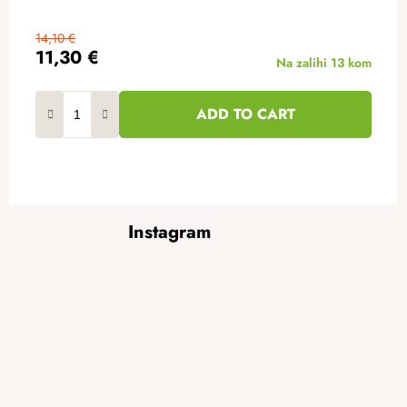
14,10 €
11,30 €
Na zalihi
13 kom
ADD TO CART
F
Instagram
o
o
t
e
r