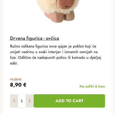
Drvena figurica - ovčica
Ručno oslikana figurica ovce sjajan je poklon koji će
unijeti vedrinu u svaki interijer i izmamiti osmijeh na
lice. Odlično će nadopuniti policu ili komodu u dječjoj
sobi.
11,20 €
8,90 €
Na zalihi
6 kom
ADD TO CART