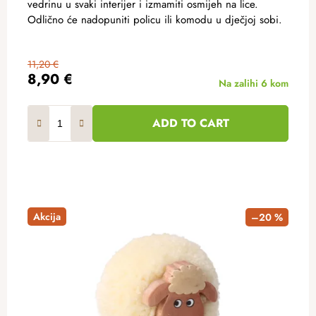
vedrinu u svaki interijer i izmamiti osmijeh na lice.
Odlično će nadopuniti policu ili komodu u dječjoj sobi.
11,20 €
8,90 €
Na zalihi
6 kom
ADD TO CART
Akcija
–20 %