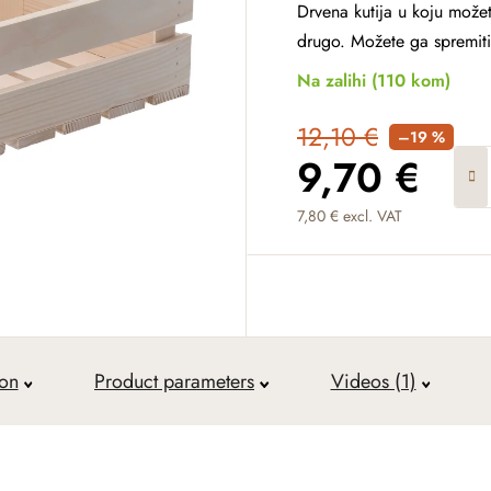
Drvena kutija u koju možete
drugo. Možete ga spremiti n
Na zalihi
(110 kom)
12,10 €
–19 %
9,70 €
7,80 € excl. VAT
Measure price:
ion
Product parameters
Videos (1)