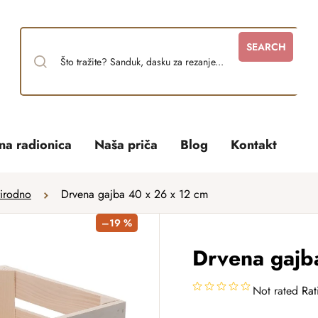
SEARCH
tna radionica
Naša priča
Blog
Kontakt
rirodno
Drvena gajba 40 x 26 x 12 cm
–19 %
Drvena gajb
Not rated
Rat