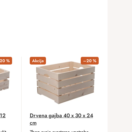
20 %
Akcija
–20 %
 12
Drvena gajba 40 x 30 x 24
cm