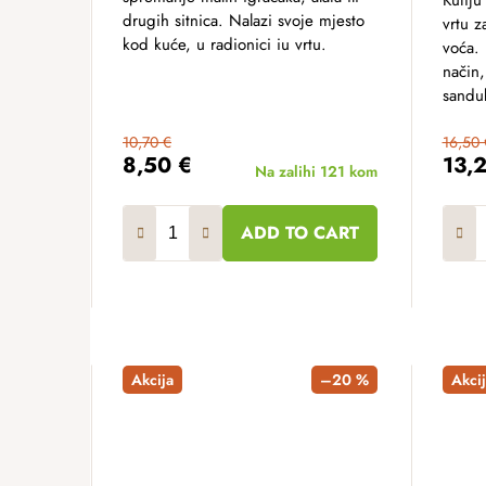
Kutiju
drugih sitnica. Nalazi svoje mjesto
vrtu z
kod kuće, u radionici iu vrtu.
voća. 
način,
sandu
10,70 €
16,50 
8,50 €
13,
Na zalihi
121 kom
ADD TO CART
Akcija
–20 %
Akcij