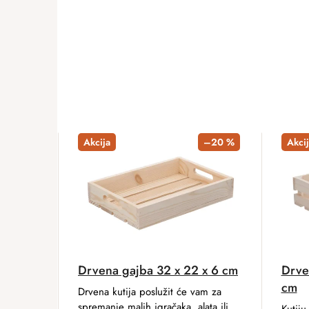
ADD A RATING
Akcija
–20 %
Akcij
Drvena gajba 32 x 22 x 6 cm
Drve
cm
Drvena kutija poslužit će vam za
spremanje malih igračaka, alata ili