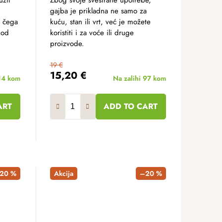
užit
Zbog svoje svestrane upotrebe,
gajba je prikladna ne samo za
o čega
kuću, stan ili vrt, već je možete
kod
koristiti i za voće ili druge
proizvode.
19 €
15,20 €
14 kom
Na zalihi
97 kom
ART
ADD TO CART
20 %
Akcija
–20 %