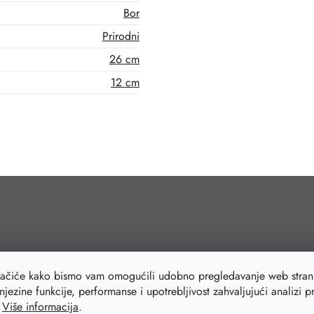
Bor
Prirodni
26 cm
12 cm
lačiće kako bismo vam omogućili udobno pregledavanje web strani
njezine funkcije, performanse i upotrebljivost zahvaljujući analizi 
.
Više informacija
.