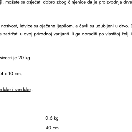
i, možete se osjećati dobro zbog činjenice da je proizvodnja drven
 nosivost, letvice su ojačane ljepilom, a čavli su udubljeni u drvo. 
zadržati u ovoj prirodnoj varijanti ili ga doraditi po vlastitoj želji i
ivosti je 20 kg.
24 x 10 cm.
nduke i sanduke
.
0.6 kg
40 cm