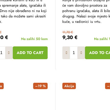
 možete koristiti u kući ili u
Kutija u prirodnom dizajnu pr
a spremanje alata, igračaka ili
će vam dovoljno prostora za
Drvo nije obrađeno ni na koji
pohranu igračaka, alata ili bil
 tako da možete sami ukrasiti
drugog. Nalazi svoje mjesto 
k.
kuće, u radionici iu vrtu.
€
11,70 €
20 €
9,30 €
Na zalihi
50 kom
Na zalihi
ADD TO CART
ADD TO C
a
–19 %
Akcija
–