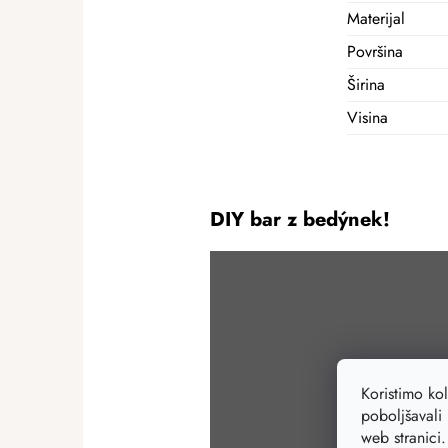
Materijal
Površina
Širina
Visina
DIY bar z bedýnek!
Koristimo ko
poboljšavali 
web stranici