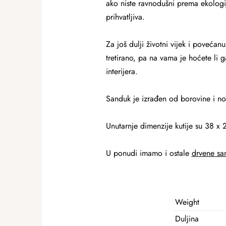
ako niste ravnodušni prema ekologij
prihvatljiva.
Za još dulji životni vijek i povećanu
tretirano, pa na vama je hoćete li ga 
interijera.
Sanduk je izrađen od borovine i nos
Unutarnje dimenzije kutije su 38 x 
U ponudi imamo i ostale
drvene sa
Weight
Duljina