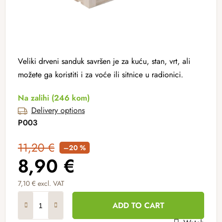
Veliki drveni sanduk savršen je za kuću, stan, vrt, ali
možete ga koristiti i za voće ili sitnice u radionici.
Na zalihi
(246 kom)
Delivery options
P003
11,20 €
–20 %
8,90 €
7,10 € excl. VAT
Measure price:
ADD TO CART