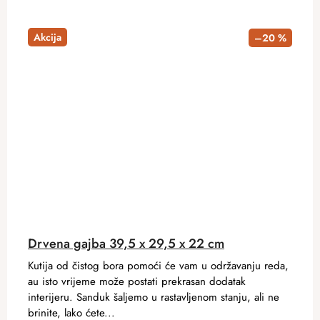
Akcija
–20 %
Drvena gajba 39,5 x 29,5 x 22 cm
Kutija od čistog bora pomoći će vam u održavanju reda,
au isto vrijeme može postati prekrasan dodatak
interijeru. Sanduk šaljemo u rastavljenom stanju, ali ne
brinite, lako ćete...