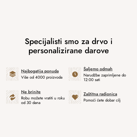
Šaljemo odmah
Najbogatija ponuda
Narudžbe zaprimljene do
Više od 4000 proizvoda
12:00 sati
Ne brinite
Zaštitna radionica
Robu možete vratiti u roku
Pomoći ćete dobar cilj
od 30 dana