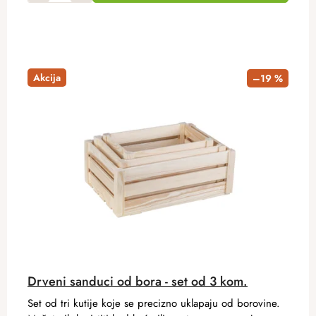
Akcija
–19 %
Drveni sanduci od bora - set od 3 kom.
Set od tri kutije koje se precizno uklapaju od borovine.