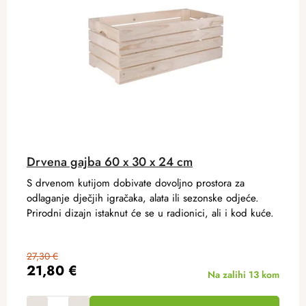
Drvena gajba 60 x 30 x 24 cm
S drvenom kutijom dobivate dovoljno prostora za
odlaganje dječjih igračaka, alata ili sezonske odjeće.
Prirodni dizajn istaknut će se u radionici, ali i kod kuće.
27,30 €
21,80 €
Na zalihi
13 kom