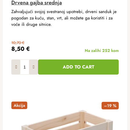
Drvena gajba srednja
Zahvaljujući svojoj svestranoj upotrebi, drveni sanduk je
pogodan za kuću, stan, vrt, ali možete ga koristiti i za
voće ili druge sitnice.
10,70 €
8,50 €
Na zalihi
252 kom
ADD TO CART
Akcija
–19 %