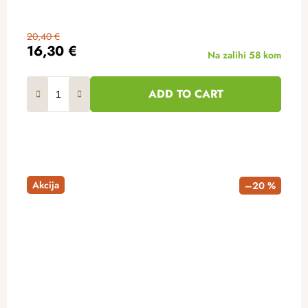
20,40 €
16,30 €
Na zalihi
58 kom
ADD TO CART
Akcija
–20 %