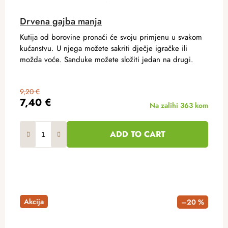
Drvena gajba manja
Kutija od borovine pronaći će svoju primjenu u svakom
kućanstvu. U njega možete sakriti dječje igračke ili
možda voće. Sanduke možete složiti jedan na drugi.
9,20 €
7,40 €
Na zalihi
363 kom
ADD TO CART
Akcija
–20 %