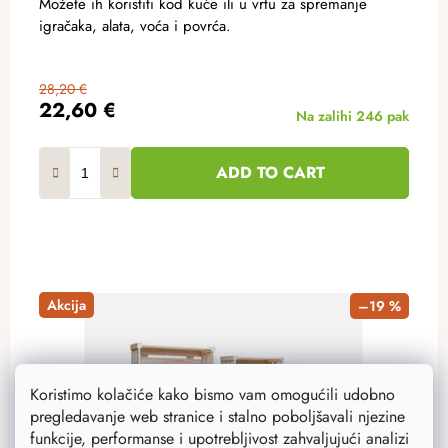
Možete ih koristiti kod kuće ili u vrtu za spremanje
igračaka, alata, voća i povrća.
28,20 €
22,60 €
Na zalihi
246 pak
ADD TO CART
Akcija
–19 %
Koristimo kolačiće kako bismo vam omogućili udobno
pregledavanje web stranice i stalno poboljšavali njezine
funkcije, performanse i upotrebljivost zahvaljujući analizi