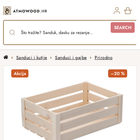
Skip
to
content
SHO
SEARCH
CAR
Home
Sanduci i kutije
Sanduci i gajbe
Prirodno
Akcija
–20 %