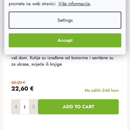
prometa na web stranici.
Više informacija
.
Settings
Accept
Drveni sanduci polica bor
Elegantne police od sanduka koje će savršeno oživjeti
vaš dom. Kutije su izrađene od borovine i savršene su
za ukrase, svijeće ili knjige.
28,20 €
22,60 €
Na zalihi
246 kom
ADD TO CART