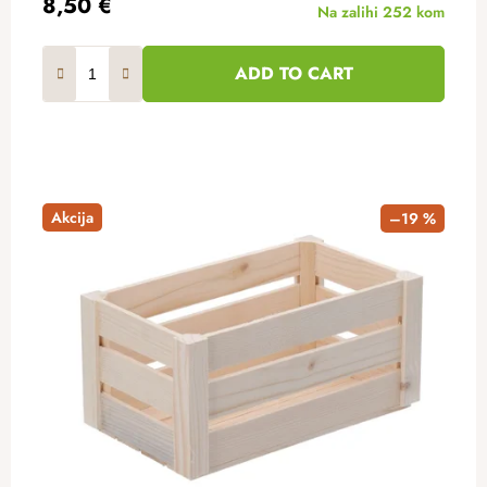
8,50 €
Na zalihi
252 kom
ADD TO CART
Akcija
–19 %