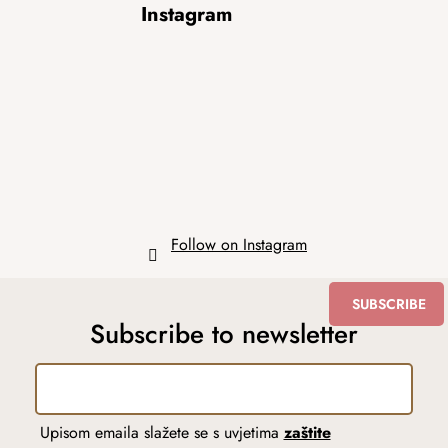
Instagram
o
o
t
e
r
Follow on Instagram
SUBSCRIBE
Subscribe to newsletter
Upisom emaila slažete se s uvjetima
zaštite