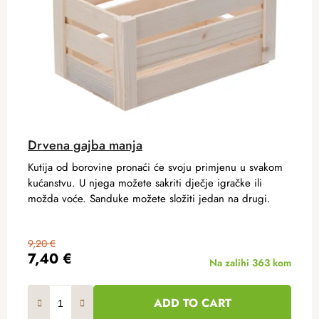
Drvena gajba manja
Kutija od borovine pronaći će svoju primjenu u svakom
kućanstvu. U njega možete sakriti dječje igračke ili
možda voće. Sanduke možete složiti jedan na drugi.
9,20 €
7,40 €
Na zalihi
363 kom
ADD TO CART