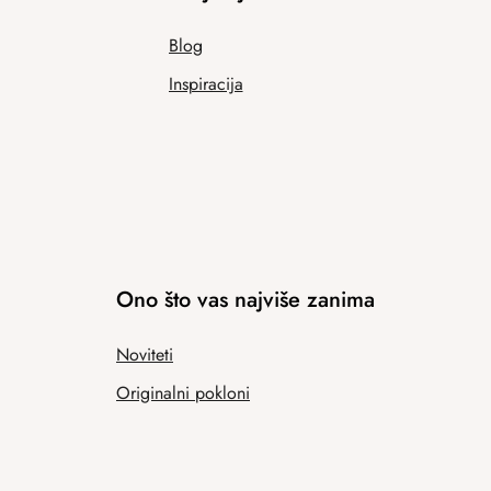
Blog
Inspiracija
Ono što vas najviše zanima
Noviteti
Originalni pokloni