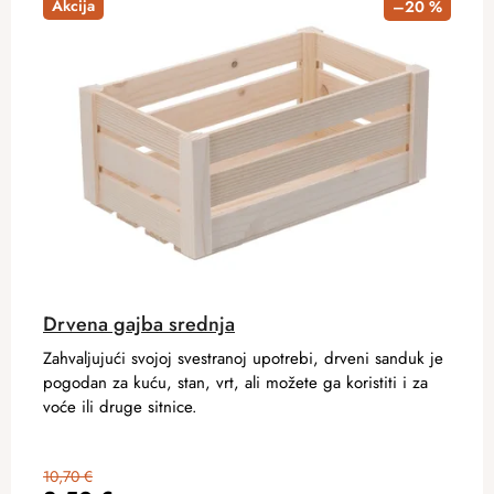
Akcija
–20 %
Drvena gajba srednja
Zahvaljujući svojoj svestranoj upotrebi, drveni sanduk je
pogodan za kuću, stan, vrt, ali možete ga koristiti i za
voće ili druge sitnice.
10,70 €