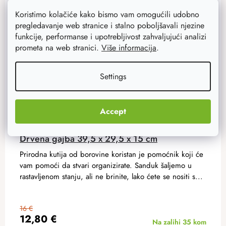
Koristimo kolačiće kako bismo vam omogućili udobno
pregledavanje web stranice i stalno poboljšavali njezine
funkcije, performanse i upotrebljivost zahvaljujući analizi
prometa na web stranici.
Više informacija
.
Settings
Accept
Drvena gajba 39,5 x 29,5 x 15 cm
Prirodna kutija od borovine koristan je pomoćnik koji će
vam pomoći da stvari organizirate. Sanduk šaljemo u
rastavljenom stanju, ali ne brinite, lako ćete se nositi s...
16 €
12,80 €
Na zalihi
35 kom