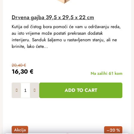
Drvena gajba 39,5 x 29,5 x 22 cm
Kutija od čistog bora pomoći će vam u održavanju reda,
au isto vrijeme može postati prekrasan dodatak
interijeru. Sanduk šaljemo u rastavljenom stanju, ali ne
brinite, lako ćete...
20,40 €
16,30 €
Na zalihi
61 kom
ADD TO CART
Akcija
–20 %