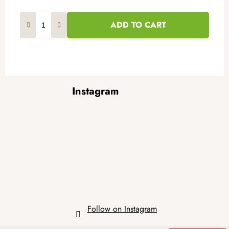
ADD TO CART
F
Instagram
o
o
t
e
r
Follow on Instagram