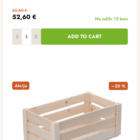
65,80 €
52,60 €
Na zalihi
13 kom
ADD TO CART
Akcija
–20 %