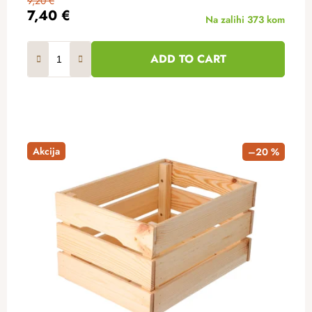
9,20 €
7,40 €
Na zalihi
373 kom
ADD TO CART
Akcija
–20 %