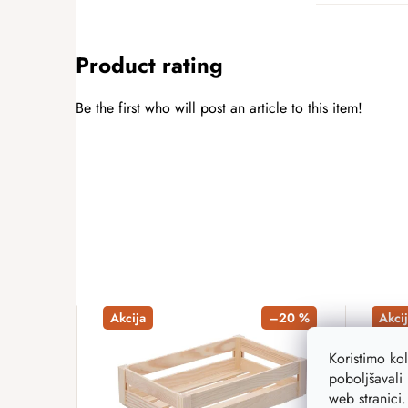
Product rating
Be the first who will post an article to this item!
ADD A RATING
Akcija
–20 %
Akcij
Koristimo ko
poboljšavali 
web stranici