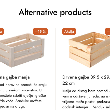
Alternative products
a
–19 %
Akcija
–
na gajba manja
Drvena gajba 39,5 x 29
22 cm
 od borovine pronaći će svoju
enu u svakom kućanstvu. U
Kutija od čistog bora pomoći 
možete sakriti dječje igračke
vam u održavanju reda, au ist
ožda voće. Sanduke možete
vrijeme može postati prekras
i jedan na drugi.
dodatak interijeru. Sanduk ša