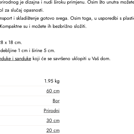
rirodnog je dizajna i nudi široku primjenu. Osim što unutra možete p
tol za slučaj opasnosti.
nsport i skladištenje gotovo svega. Osim toga, u usporedbi s plast
 Kompaktne su i možete ih bezbrižno složiti.
28 x 18 cm.
 debljine 1 cm i širine 5 cm.
nduke i sanduke
koji će se savršeno uklopiti u Vaš dom.
1.95 kg
60 cm
Bor
Prirodni
30 cm
20 cm