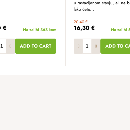
u rastavljenom stanju, ali ne br
lako ćete...
20,40 €
0 €
16,30 €
Na zalihi
363 kom
Na zalihi
ADD TO CART
ADD TO C