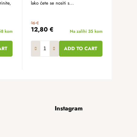
inite,
lako ćete se nositi s...
16 €
12,80 €
58 kom
Na zalihi
35 kom
ART
ADD TO CART
Instagram