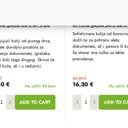
na gajba 60 x 39 x 20
Drvena gajba 56 x 36 x
Sofisticirana kutija od borovin
služit će za pohranu alata,
jujući kutiji od punog drva,
dokumenata, ali i pexova ili k
te dovoljno prostora za
Sa strane ima ručke za lakše
anje dokumenata, igračaka,
prenošenje.
ili bilo čega drugog. Skinut će
 kuće, ali i u radionici.
€
20,40 €
80 €
16,30 €
Na zalihi
48 kom
Na zalihi
ADD TO CART
ADD TO C