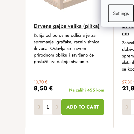
Settings
Drvena gajba velika (plitka)
Drve
cm
Kutija od borovine odlična je za
spremanje igračaka, raznih sitnica
Zahval
ili voća. Ostavlja se u svom
dobiva
prirodnom obliku i savršeno će
sprem
poslužiti za daljnje stvaranje.
alata 
se kod
10,70 €
27,30 
8,50 €
21,
Na zalihi
455 kom
ADD TO CART