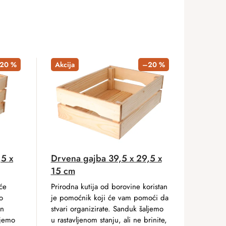
20 %
Akcija
–20 %
,5 x
Drvena gajba 39,5 x 29,5 x
15 cm
će
Prirodna kutija od borovine koristan
o
je pomoćnik koji će vam pomoći da
an
stvari organizirate. Sanduk šaljemo
ljemo
u rastavljenom stanju, ali ne brinite,