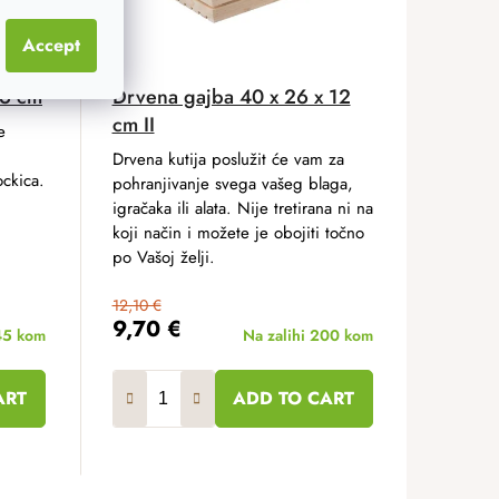
Accept
 6 cm
Drvena gajba 40 x 26 x 12
cm II
e
Drvena kutija poslužit će vam za
ockica.
pohranjivanje svega vašeg blaga,
igračaka ili alata. Nije tretirana ni na
koji način i možete je obojiti točno
po Vašoj želji.
12,10 €
9,70 €
45 kom
Na zalihi
200 kom
ART
ADD TO CART