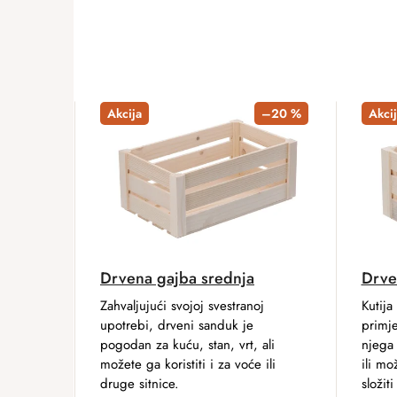
Akcija
–20 %
Akcij
Drvena gajba srednja
Drve
Zahvaljujući svojoj svestranoj
Kutija
upotrebi, drveni sanduk je
primj
pogodan za kuću, stan, vrt, ali
njega 
možete ga koristiti i za voće ili
ili m
druge sitnice.
složit