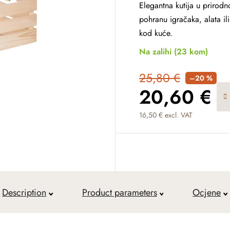
Elegantna kutija u prirod
pohranu igračaka, alata ili
kod kuće.
Na zalihi
(23 kom)
25,80 €
–20 %
20,60 €
16,50 € excl. VAT
Measure price:
Description
Product parameters
Ocjene