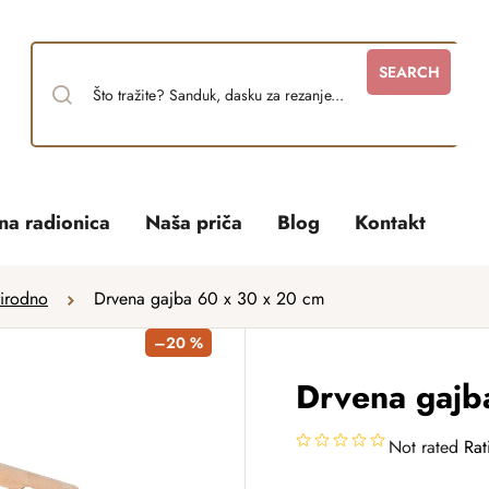
SEARCH
tna radionica
Naša priča
Blog
Kontakt
rirodno
Drvena gajba 60 x 30 x 20 cm
–20 %
Drvena gajb
Not rated
Rat