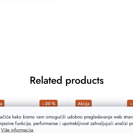
Related products
a
–20 %
Akcija
–
lačiće kako bismo vam omogućili udobno pregledavanje web strani
njezine funkcije, performanse i upotrebljivost zahvaljujući analizi 
.
Više informacija
.