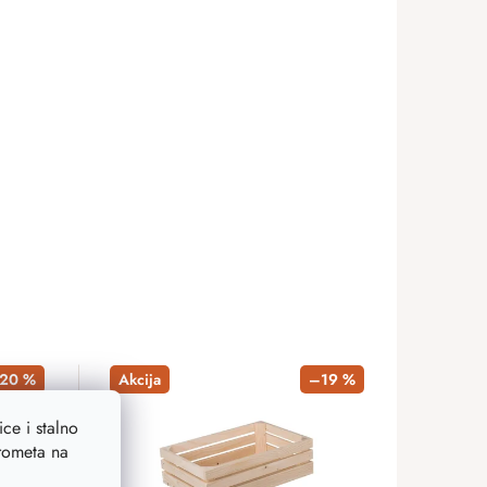
20 %
Akcija
–19 %
ce i stalno
prometa na