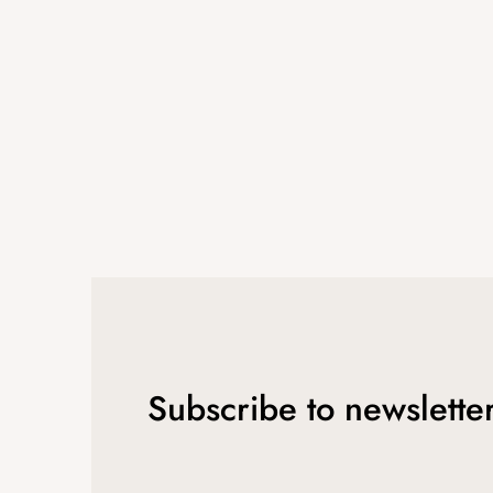
e
r
Subscribe to newslette