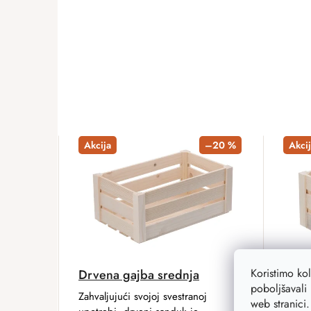
ADD A RATING
Akcija
–20 %
Akcij
Koristimo ko
Drvena gajba srednja
Drve
poboljšavali 
Zahvaljujući svojoj svestranoj
Kutija
web stranici