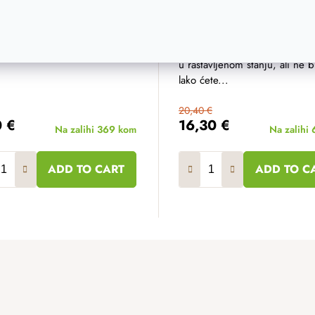
enu u svakom kućanstvu. U
Kutija od čistog bora pomoći 
možete sakriti dječje igračke
vam u održavanju reda, au ist
ožda voće. Sanduke možete
vrijeme može postati prekras
i jedan na drugi.
dodatak interijeru. Sanduk ša
u rastavljenom stanju, ali ne br
lako ćete...
20,40 €
0 €
16,30 €
Na zalihi
369 kom
Na zalihi
ADD TO CART
ADD TO C