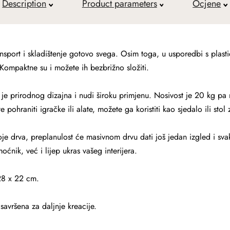
Description
Product parameters
Ocjene
nsport i skladištenje gotovo svega. Osim toga, u usporedbi s plast
 Kompaktne su i možete ih bezbrižno složiti.
 je prirodnog dizajna i nudi široku primjenu. Nosivost je 20 kg pa
pohraniti igračke ili alate, možete ga koristiti kao sjedalo ili stol 
boje drva, preplanulost će masivnom drvu dati još jedan izgled i svak
ćnik, već i lijep ukras vašeg interijera.
 28 x 22 cm.
savršena za daljnje kreacije.