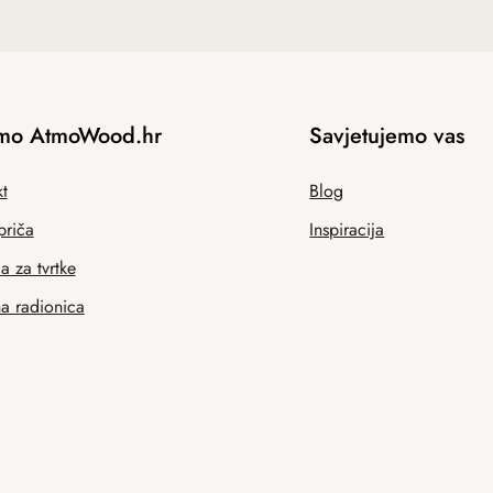
mo AtmoWood.hr
Savjetujemo vas
t
Blog
priča
Inspiracija
 za tvrtke
na radionica