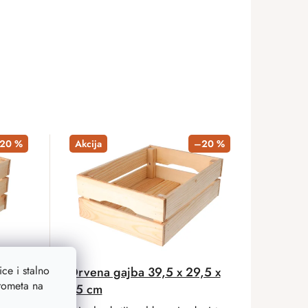
20 %
Akcija
–20 %
ce i stalno
,5 x
Drvena gajba 39,5 x 29,5 x
prometa na
15 cm