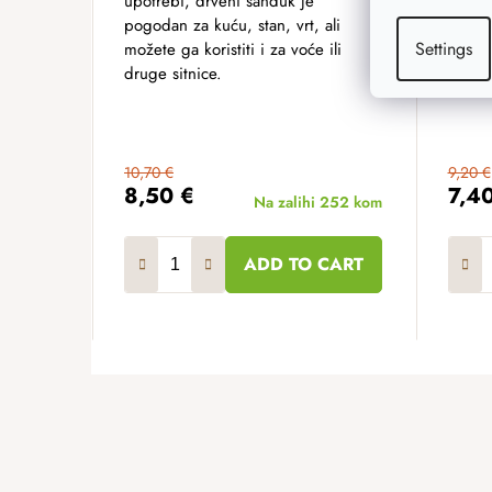
upotrebi, drveni sanduk je
primj
pogodan za kuću, stan, vrt, ali
njega 
Settings
možete ga koristiti i za voće ili
ili m
druge sitnice.
složit
10,70 €
9,20 €
8,50 €
7,4
Na zalihi
252 kom
ADD TO CART
F
o
o
t