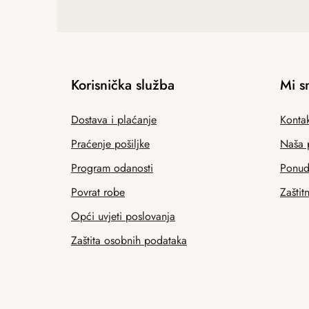
Korisnička služba
Mi s
Dostava i plaćanje
Kontak
Praćenje pošiljke
Naša 
Program odanosti
Ponuda
Povrat robe
Zaštit
Opći uvjeti poslovanja
Zaštita osobnih podataka