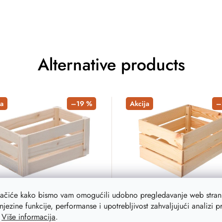
Alternative products
a
–19 %
Akcija
–
lačiće kako bismo vam omogućili udobno pregledavanje web strani
na gajba manja
Drvena gajba 39,5 x 29
njezine funkcije, performanse i upotrebljivost zahvaljujući analizi 
22 cm
 od borovine pronaći će svoju
.
Više informacija
.