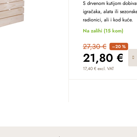
S drvenom kutijom dobivat
igračaka, alata ili sezonsk
radionici, ali i kod kuće.
Na zalihi
(15 kom)
27,30 €
–20 %
21,80 €
17,40 € excl. VAT
Measure price: