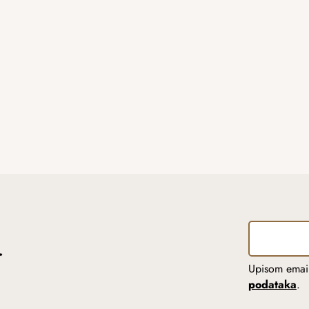
r
Upisom email
podataka
.