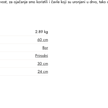
vost, za ojačanje smo koristili i čavle koji su uronjeni u drvo, tako 
2.89 kg
60 cm
Bor
Prirodni
30 cm
24 cm