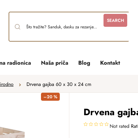
SEARCH
tna radionica
Naša priča
Blog
Kontakt
rirodno
Drvena gajba 60 x 30 x 24 cm
–20 %
Drvena gajb
Not rated
Rat