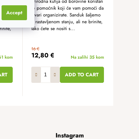
će
Prirodna kutija od borovine koristan
o
je pomoćnik koji će vam pomoći da
Accept
an
stvari organizirate. Sanduk šaljemo
ljemo
u rastavljenom stanju, ali ne brinite,
inite,
lako ćete se nositi s...
16 €
12,80 €
61 kom
Na zalihi
35 kom
ART
ADD TO CART
Instagram