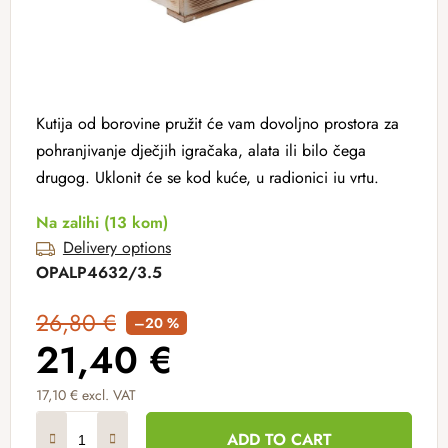
Kutija od borovine pružit će vam dovoljno prostora za
pohranjivanje dječjih igračaka, alata ili bilo čega
drugog. Uklonit će se kod kuće, u radionici iu vrtu.
Na zalihi
(13 kom)
Delivery options
OPALP4632/3.5
26,80 €
–20 %
21,40 €
17,10 € excl. VAT
Measure price:
ADD TO CART