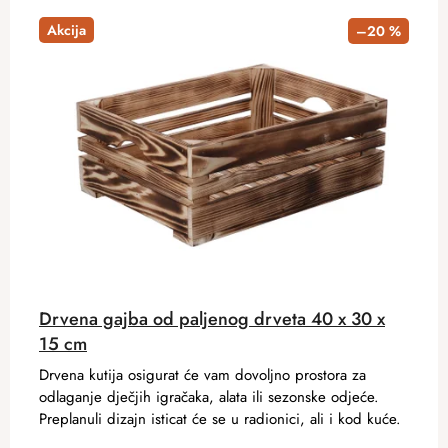
Akcija
–20 %
Drvena gajba od paljenog drveta 40 x 30 x
15 cm
Drvena kutija osigurat će vam dovoljno prostora za
odlaganje dječjih igračaka, alata ili sezonske odjeće.
Preplanuli dizajn isticat će se u radionici, ali i kod kuće.