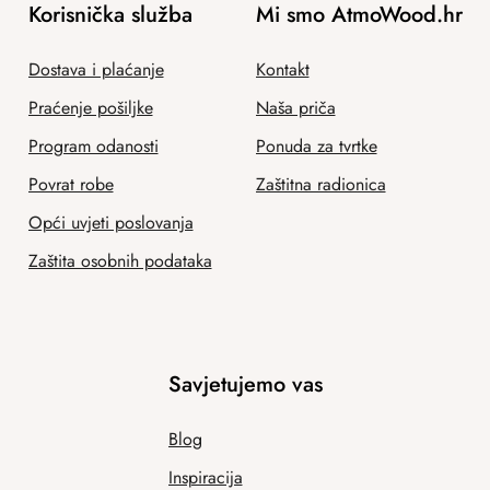
Korisnička služba
Mi smo AtmoWood.hr
Dostava i plaćanje
Kontakt
Praćenje pošiljke
Naša priča
Program odanosti
Ponuda za tvrtke
Povrat robe
Zaštitna radionica
Opći uvjeti poslovanja
Zaštita osobnih podataka
Savjetujemo vas
Blog
Inspiracija