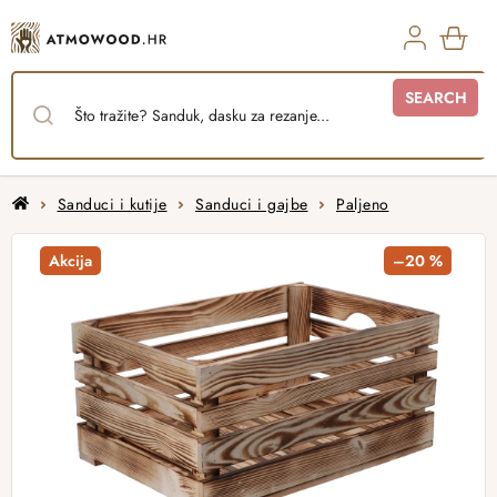
Skip
to
content
SHO
SEARCH
CAR
Home
Sanduci i kutije
Sanduci i gajbe
Paljeno
Akcija
–20 %