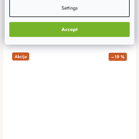
Settings
ADD TO CART
Accept
Akcija
–19 %