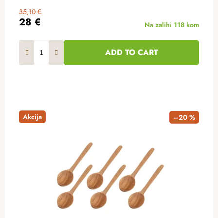
35,10 €
28 €
Na zalihi
118 kom
ADD TO CART
Akcija
–20 %