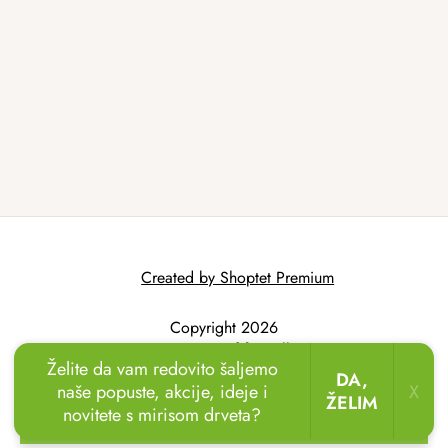
Created by Shoptet Premium
Copyright 2026
AtmoWood.hr
. All
Želite da vam redovito šaljemo
rights reserved.
DA,
naše popuste, akcije, ideje i
X
ŽELIM
novitete s mirisom drveta?
🏖️🌴
Uživajte u odmoru u vrtu!
Drvene ležaljke
sada uz popust
do 20 %.
🌞