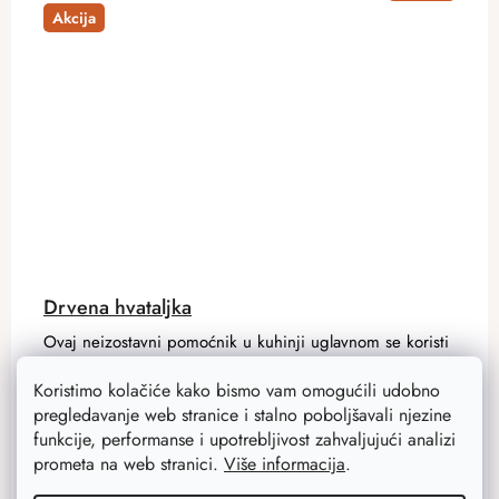
Akcija
Drvena hvataljka
Ovaj neizostavni pomoćnik u kuhinji uglavnom se koristi
za okretanje mesa i slične radnje gdje je potrebno čvrsto
Koristimo kolačiće kako bismo vam omogućili udobno
uhvatiti i manipulirati predmetom.
pregledavanje web stranice i stalno poboljšavali njezine
funkcije, performanse i upotrebljivost zahvaljujući analizi
2,90 €
prometa na web stranici.
Više informacija
.
2,30 €
Na zalihi
15 kom