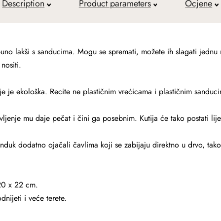
Description
Product parameters
Ocjene
e puno lakši s sanducima. Mogu se spremati, možete ih slagati jednu
nositi.
e je ekološka. Recite ne plastičnim vrećicama i plastičnim sanduci
ljenje mu daje pečat i čini ga posebnim. Kutija će tako postati lije
nduk dodatno ojačali čavlima koji se zabijaju direktno u drvo, tako
 20 x 22 cm.
nijeti i veće terete.