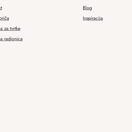
t
Blog
priča
Inspiracija
 za tvrtke
na radionica