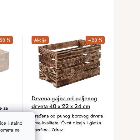
20 %
Akcija
–20 %
Drvena gajba od paljenog
drveta 40 x 22 x 24 cm
e za
Izrađena od punog borovog drveta
prve kvalitete. Čvrst dizajn i glatka
ce i stalno
površina. Zdrav.
prometa na