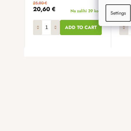
25,80 €
25,80
20,60 €
20,
Na zalihi
39 kom
Settings
ADD TO CART
F
o
o
t
e
r