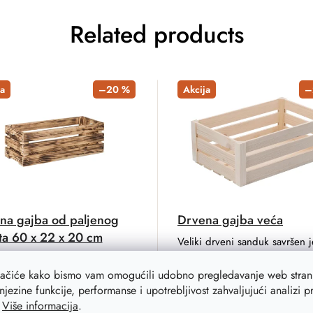
Related products
a
–20 %
Akcija
–
na gajba od paljenog
Drvena gajba veća
ta 60 x 22 x 20 cm
Veliki drveni sanduk savršen j
kuću, stan, vrt, ali možete ga
ena od punog borovog drveta
koristiti i za voće ili sitnice u
valitete. Čvrst dizajn i glatka
lačiće kako bismo vam omogućili udobno pregledavanje web strani
radionici.
na. Zdrav.
njezine funkcije, performanse i upotrebljivost zahvaljujući analizi 
.
Više informacija
.