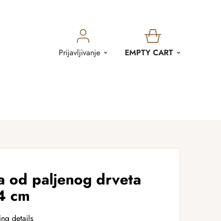
SHOPPING
Prijavljivanje
EMPTY CART
CART
a od paljenog drveta
4 cm
ing details