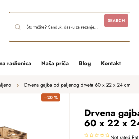
SEARCH
tna radionica
Naša priča
Blog
Kontakt
aljeno
Drvena gajba od paljenog drveta 60 x 22 x 24 cm
–20 %
Drvena gajb
60 x 22 x 2
Not rated
Rat