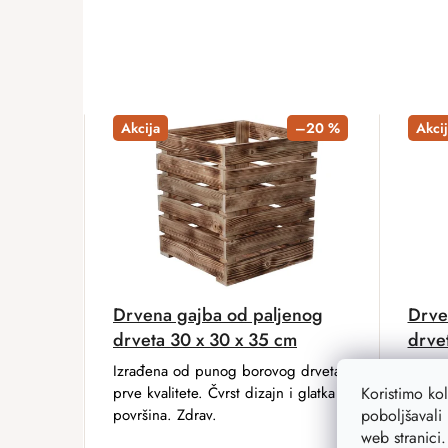
Akcija
–20 %
Akcij
Drvena gajba od paljenog
Drve
drveta 30 x 30 x 35 cm
drve
Izrađena od punog borovog drveta
Izrađ
prve kvalitete. Čvrst dizajn i glatka
prve k
Koristimo ko
površina. Zdrav.
površi
poboljšavali 
web stranici