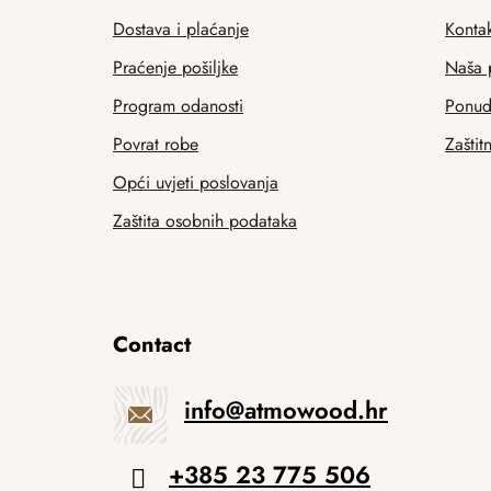
Dostava i plaćanje
Kontak
Praćenje pošiljke
Naša 
Program odanosti
Ponuda
Povrat robe
Zaštit
Opći uvjeti poslovanja
Zaštita osobnih podataka
Contact
info
@
atmowood.hr
+385 23 775 506