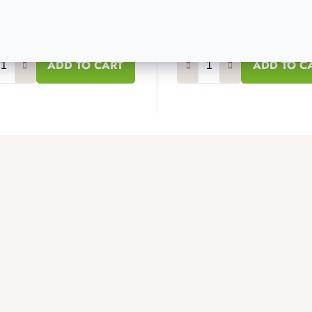
 €
11,20 €
60 €
8,90 €
Na zalihi
22 kom
Na zalihi
2
ADD TO CART
ADD TO C