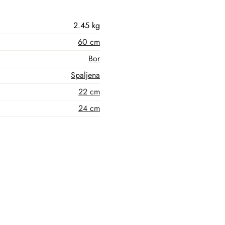
2.45 kg
60 cm
Bor
Spaljena
22 cm
24 cm