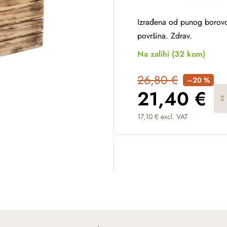
Izrađena od punog borovog 
površina. Zdrav.
Na zalihi
(32 kom)
26,80 €
–20 %
21,40 €
17,10 € excl. VAT
Measure price: