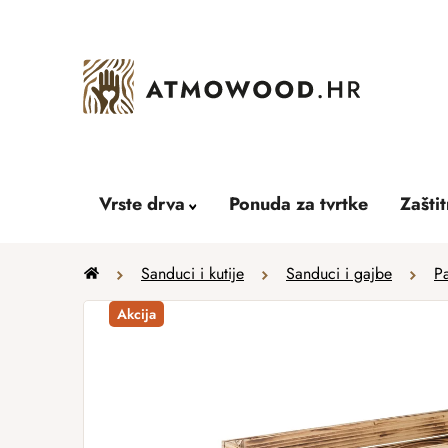
Skip
to
content
Vrste drva
Ponuda za tvrtke
Zašti
Home
Sanduci i kutije
Sanduci i gajbe
P
Akcija