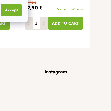
21,90 €
17,50 €
48 kom
Na zalihi
41 kom
Accept
ART
ADD TO CART
Instagram