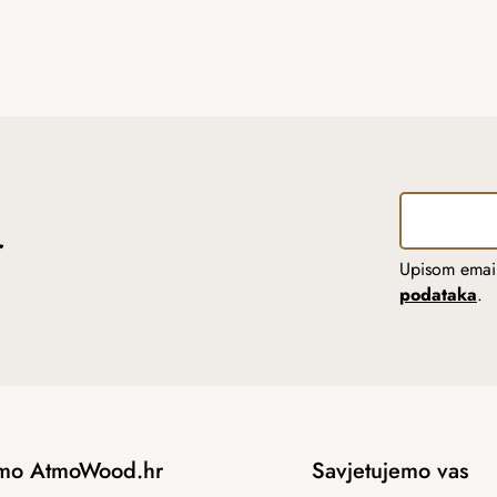
r
Upisom email
podataka
.
mo AtmoWood.hr
Savjetujemo vas