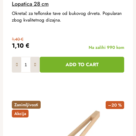
Lopatica 28 cm
Okretač za teflonske tave od bukovog drveta. Popularan
zbog kvalitetnog dizajna.
1,40 €
1,10 €
Na zalihi
990 kom
ADD TO CART
Zanimljivosti
–20 %
Akcija