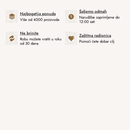
Šaljemo odmah
Najbogatija ponuda
Narudžbe zaprimljene do
Više od 4000 proizvoda
12:00 sati
Ne brinite
Zaštitna radionica
Robu možete vratiti u roku
Pomoći ćete dobar cilj
od 30 dana