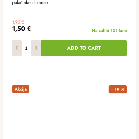
palačinke ili meso.
1,90 €
1,50 €
Na zalihi
101 kom
ADD TO CART
Akcija
–19 %