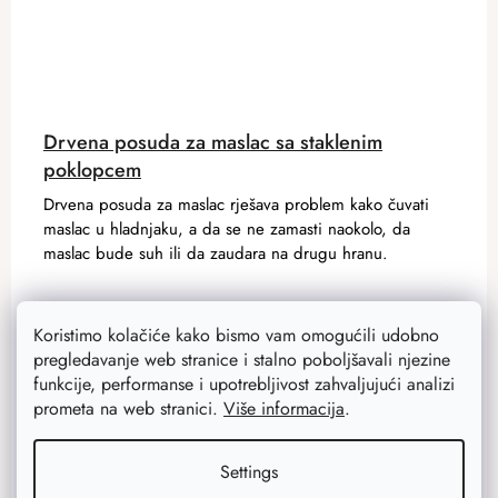
Drvena posuda za maslac sa staklenim
poklopcem
Drvena posuda za maslac rješava problem kako čuvati
maslac u hladnjaku, a da se ne zamasti naokolo, da
maslac bude suh ili da zaudara na drugu hranu.
12,10 €
Koristimo kolačiće kako bismo vam omogućili udobno
9,70 €
Na zalihi
33 kom
pregledavanje web stranice i stalno poboljšavali njezine
funkcije, performanse i upotrebljivost zahvaljujući analizi
prometa na web stranici.
Više informacija
.
ADD TO CART
Settings