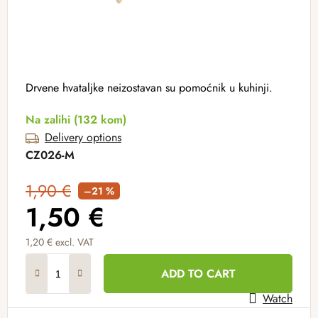
Drvene hvataljke neizostavan su pomoćnik u kuhinji.
Na zalihi
(132 kom)
Delivery options
CZ026-M
1,90 €
–21 %
1,50 €
1,20 € excl. VAT
Measure price:
ADD TO CART
Watch