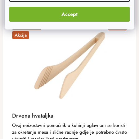
Accept
Zanimljivosti
–20 %
Akcija
Drvena hvataljka
Ovaj neizostavni pomoćnik u kuhinji uglavnom se koristi
za okretanje mesa i slične radnje gdje je potrebno čvrsto