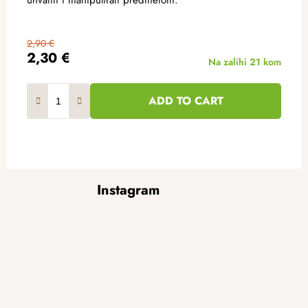
uhvatiti i manipulirati predmetom.
2,90 €
2,30 €
Na zalihi
21 kom
ADD TO CART
F
Instagram
o
o
t
e
r