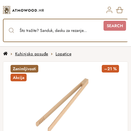
Skip
to
content
SHO
SEARCH
CAR
Home
Kuhinjsko posuđe
Lopatice
Zanimljivosti
–21 %
Akcija