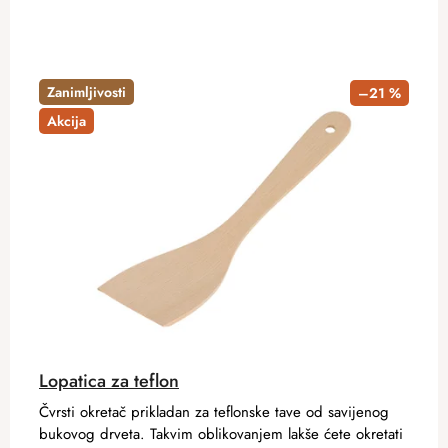
Zanimljivosti
–21 %
Akcija
Lopatica za teflon
Čvrsti okretač prikladan za teflonske tave od savijenog
bukovog drveta. Takvim oblikovanjem lakše ćete okretati