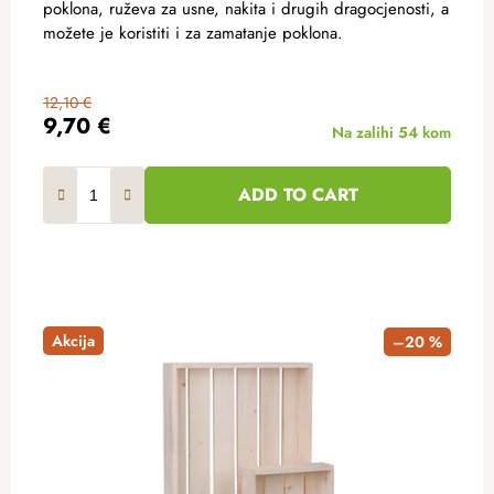
poklona, ​​ruževa za usne, nakita i drugih dragocjenosti, a
možete je koristiti i za zamatanje poklona.
12,10 €
9,70 €
Na zalihi
54 kom
ADD TO CART
Akcija
–20 %