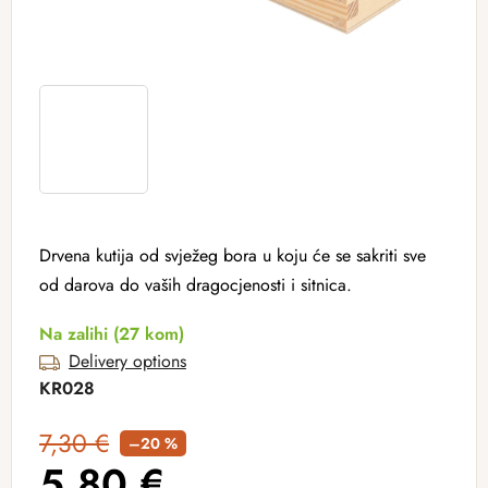
Drvena kutija od svježeg bora u koju će se sakriti sve
od darova do vaših dragocjenosti i sitnica.
Na zalihi
(27 kom)
Delivery options
KR028
7,30 €
–20 %
5,80 €