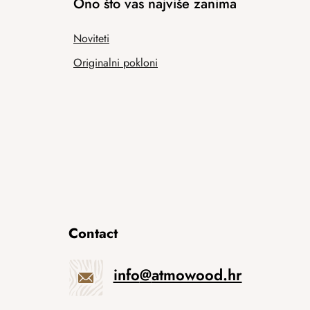
Ono što vas najviše zanima
Noviteti
Originalni pokloni
Contact
info
@
atmowood.hr