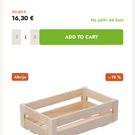
20,40 €
16,30 €
Na zalihi
46 kom
ADD TO CART
Akcija
–19 %