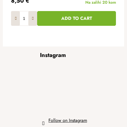
8,50 €
Na zalihi
20 kom
ADD TO CART
F
Instagram
o
o
t
e
r
Follow on Instagram