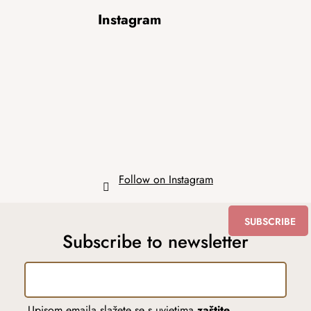
F
Instagram
o
o
t
e
r
Follow on Instagram
SUBSCRIBE
Subscribe to newsletter
Upisom emaila slažete se s uvjetima
zaštite