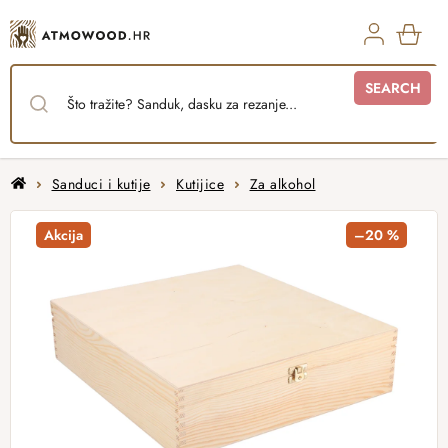
Skip
to
content
SHO
SEARCH
CAR
Home
Sanduci i kutije
Kutijice
Za alkohol
Akcija
–20 %