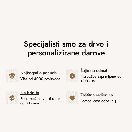
Šaljemo odmah
Najbogatija ponuda
Narudžbe zaprimljene do
Više od 4000 proizvoda
12:00 sati
Ne brinite
Zaštitna radionica
Robu možete vratiti u roku
Pomoći ćete dobar cilj
od 30 dana