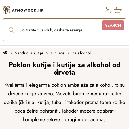
Skip
to
content
SHO
SEARCH
CAR
Home
Sanduci i kutije
Kutijice
Za alkohol
Poklon kutije i kutije za alkohol od
drveta
Kvalitetna i elegantna poklon ambalaža za alkohol, to su
drvene kutije za vino. Možete birati između različitih
oblika (škrinja, kutija, tuba) i također prema tome koliko
boca želite pohraniti. Također možete odabrati
kompletne setove s drugim dodacima.