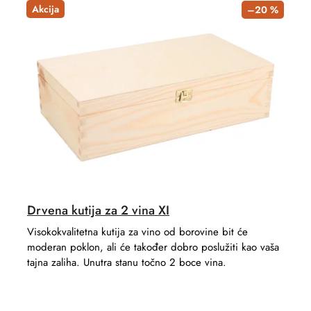
t
d
Akcija
–20 %
s
u
o
c
r
t
t
s
i
n
g
Drvena kutija za 2 vina XI
Visokokvalitetna kutija za vino od borovine bit će
moderan poklon, ali će također dobro poslužiti kao vaša
tajna zaliha. Unutra stanu točno 2 boce vina.