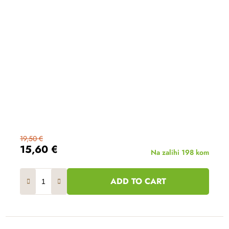
19,50 €
15,60 €
Na zalihi
198 kom
ADD TO CART