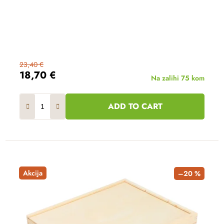
23,40 €
18,70 €
Na zalihi
75 kom
ADD TO CART
Akcija
–20 %