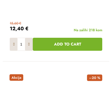
15,60 €
12,40 €
Na zalihi
218 kom
ADD TO CART
Akcija
–20 %