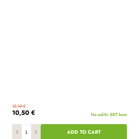
13,10 €
10,50 €
Na zalihi
507 kom
ADD TO CART