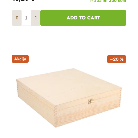
Na zalihi
236 kom
ADD TO CART
Akcija
–20 %