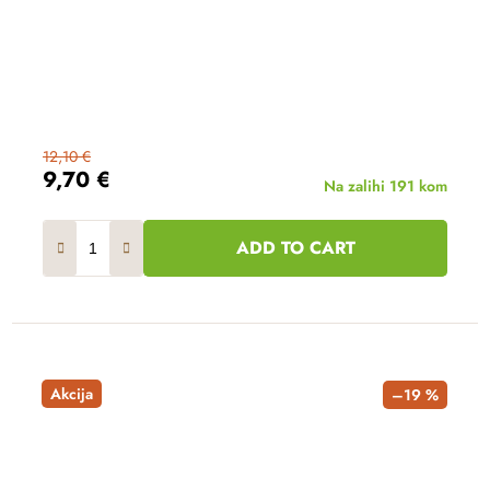
12,10 €
9,70 €
Na zalihi
191 kom
ADD TO CART
Akcija
–19 %