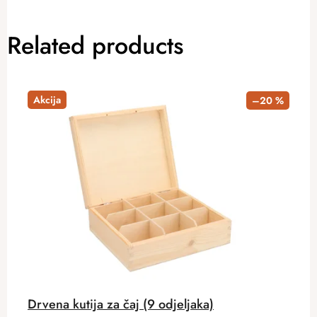
Related products
Akcija
–20 %
Drvena kutija za čaj (9 odjeljaka)