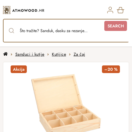
Skip
to
content
SHO
SEARCH
CAR
Home
Sanduci i kutije
Kutijice
Za čaj
Akcija
–20 %