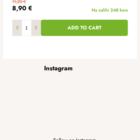
11,20 €
8,90 €
Na zalihi
248 kom
ADD TO CART
F
Instagram
o
o
t
e
r