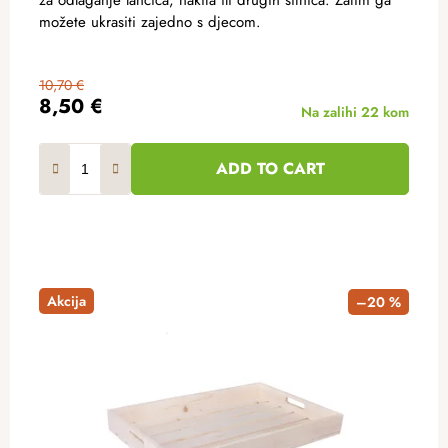
možete ukrasiti zajedno s djecom.
10,70 €
8,50 €
Na zalihi
22 kom
ADD TO CART
Akcija
–20 %