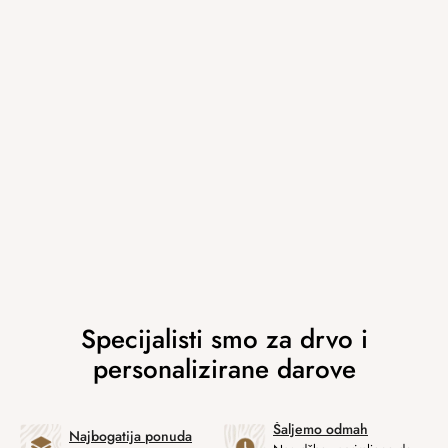
Šaljemo odmah
Najbogatija ponuda