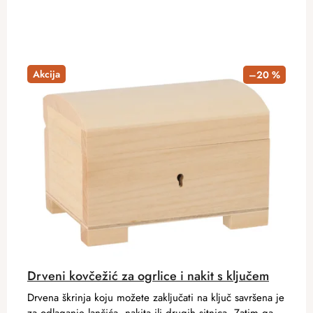
Akcija
–20 %
Drveni kovčežić za ogrlice i nakit s ključem
Drvena škrinja koju možete zaključati na ključ savršena je
za odlaganje lančića, nakita ili drugih sitnica. Zatim ga