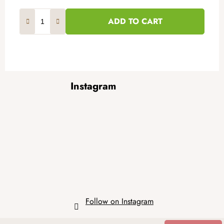
ADD TO CART
F
Instagram
o
o
t
e
r
Follow on Instagram