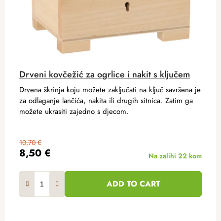
Drveni kovčežić za ogrlice i nakit s ključem
Drvena škrinja koju možete zaključati na ključ savršena je
za odlaganje lančića, nakita ili drugih sitnica. Zatim ga
možete ukrasiti zajedno s djecom.
10,70 €
8,50 €
Na zalihi
22 kom
ADD TO CART