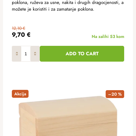
poklona, ​​ruževa za usne, nakita i drugih dragocjenosti, a
možete je koristiti i za zamatanje poklona.
12,10 €
9,70 €
Na zalihi
53 kom
ADD TO CART
Akcija
–20 %