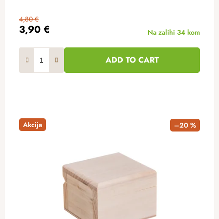
4,80 €
3,90 €
Na zalihi
34 kom
ADD TO CART
Akcija
–20 %