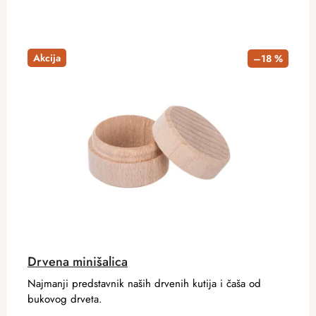
Akcija
–18 %
Drvena minišalica
Najmanji predstavnik naših drvenih kutija i čaša od
bukovog drveta.