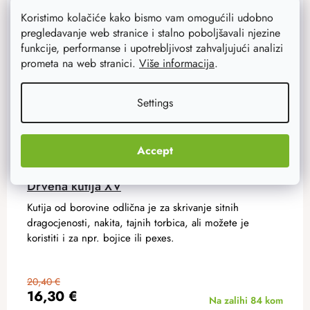
Koristimo kolačiće kako bismo vam omogućili udobno
pregledavanje web stranice i stalno poboljšavali njezine
funkcije, performanse i upotrebljivost zahvaljujući analizi
prometa na web stranici.
Više informacija
.
Settings
Accept
Drvena kutija XV
Kutija od borovine odlična je za skrivanje sitnih
dragocjenosti, nakita, tajnih torbica, ali možete je
koristiti i za npr. bojice ili pexes.
20,40 €
16,30 €
Na zalihi
84 kom