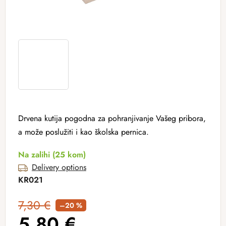
Drvena kutija pogodna za pohranjivanje Vašeg pribora,
a može poslužiti i kao školska pernica.
Na zalihi
(25 kom)
Delivery options
KR021
7,30 €
–20 %
5,80 €