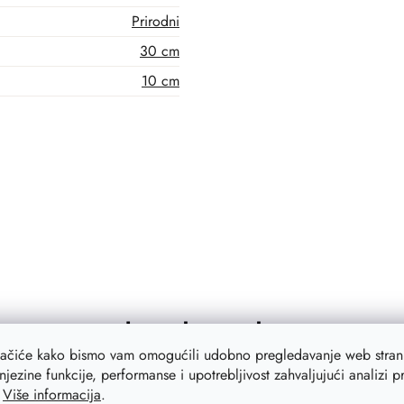
Prirodni
30 cm
10 cm
Related products
lačiće kako bismo vam omogućili udobno pregledavanje web strani
njezine funkcije, performanse i upotrebljivost zahvaljujući analizi 
.
Više informacija
.