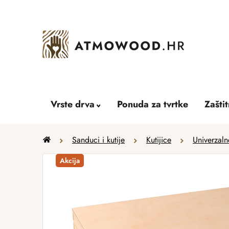
Skip
to
content
Vrste drva
Ponuda za tvrtke
Zašti
Home
Sanduci i kutije
Kutijice
Univerzaln
Akcija