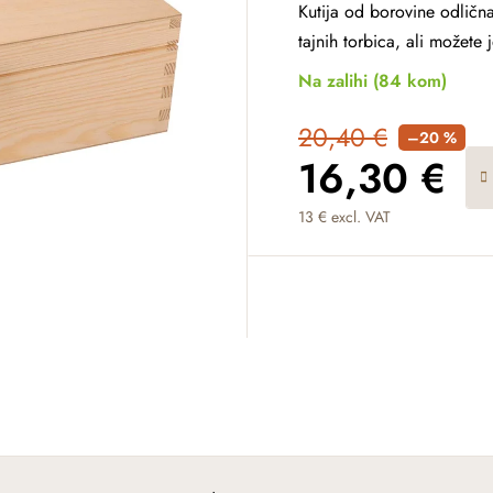
Kutija od borovine odlična 
tajnih torbica, ali možete je
Na zalihi
(84 kom)
20,40 €
–20 %
16,30 €
13 € excl. VAT
Measure price: