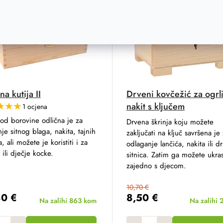
a
–20 %
Akcija
–
a kutija II
Drveni kovčežić za ogrli
nakit s ključem
1 ocjena
 od borovine odlična je za
Drvena škrinja koju možete
nje sitnog blaga, nakita, tajnih
zaključati na ključ savršena je
a, ali možete je koristiti i za
odlaganje lančića, nakita ili d
 ili dječje kocke.
sitnica. Zatim ga možete ukras
zajedno s djecom.
10,70 €
80 €
8,50 €
Na zalihi
863 kom
Na zalihi