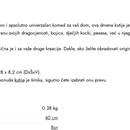
rvo i apsolutno univerzalan komad za vaš dom, ova drvena kutija je 
anu svojih dragocjenosti, bojica, dječjih kocki, pexesa, već u njeg
lična je i za vaše druge kreacije. Dakle, ako želite obradovati or
 28 x 8,2 cm (DxŠxV).
 ponuda
kutija
je široka, sigurno ćete izabrati onu pravu.
0.38 kg
40 cm
Bor