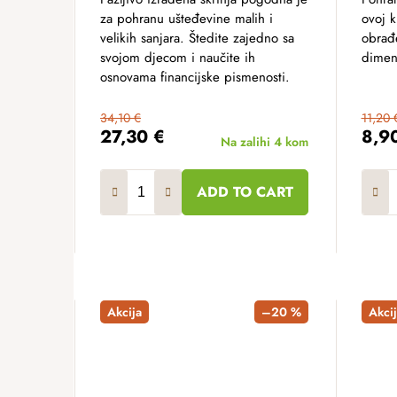
za pohranu ušteđevine malih i
ovoj k
velikih sanjara. Štedite zajedno sa
obrađe
svojom djecom i naučite ih
dimenz
osnovama financijske pismenosti.
34,10 €
11,20 
27,30 €
8,9
Na zalihi
4 kom
ADD TO CART
Akcija
–20 %
Akcij