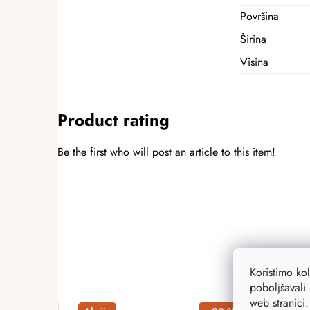
Površina
Širina
Visina
Product rating
Be the first who will post an article to this item!
ADD A RATING
Koristimo ko
poboljšavali 
web stranici