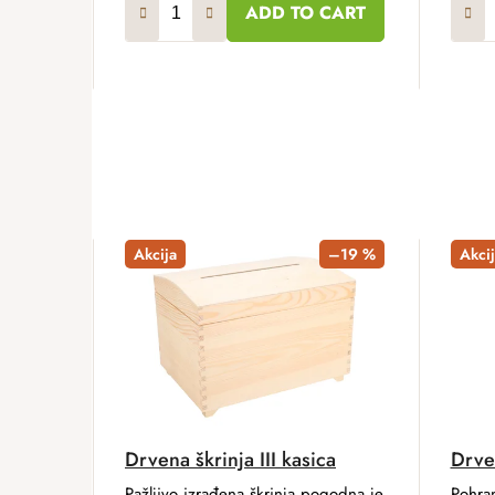
ADD TO CART
Akcija
–19 %
Akcij
Drvena škrinja III kasica
Drven
Pažljivo izrađena škrinja pogodna je
Pohra