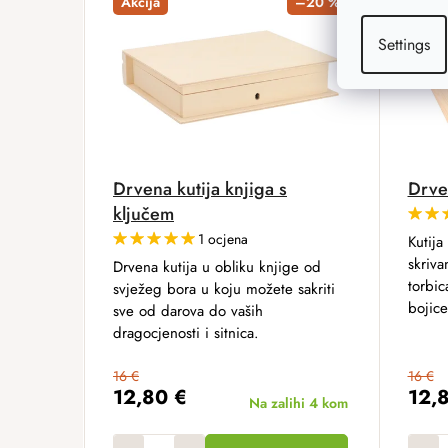
Akcija
–20 %
Akcij
Settings
Drvena kutija knjiga s
Drven
ključem
1 ocjena
Kutija
skriva
Drvena kutija u obliku knjige od
torbic
svježeg bora u koju možete sakriti
bojice
sve od darova do vaših
dragocjenosti i sitnica.
16 €
16 €
12,80 €
12,
Na zalihi
4 kom