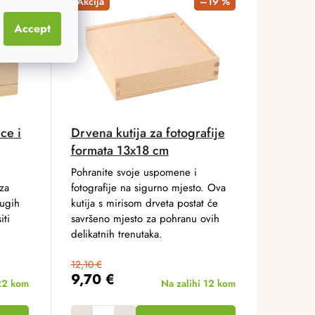
20 %
Akcija
–19 %
Accept
ce i
Drvena kutija za fotografije
formata 13x18 cm
Pohranite svoje uspomene i
 za
fotografije na sigurno mjesto. Ova
rugih
kutija s mirisom drveta postat će
iti
savršeno mjesto za pohranu ovih
delikatnih trenutaka.
12,10 €
9,70 €
22 kom
Na zalihi
12 kom