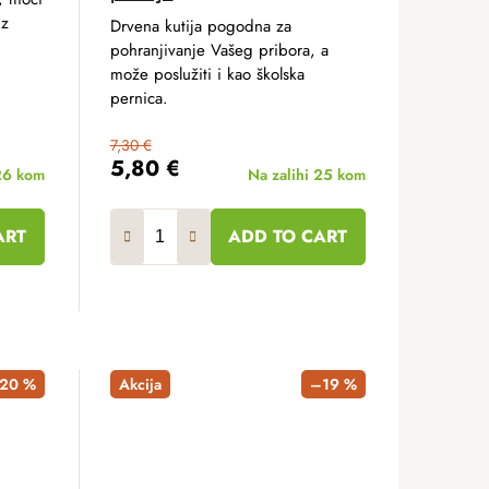
iz
Drvena kutija pogodna za
pohranjivanje Vašeg pribora, a
može poslužiti i kao školska
pernica.
7,30 €
5,80 €
26 kom
Na zalihi
25 kom
ART
ADD TO CART
20 %
Akcija
–19 %