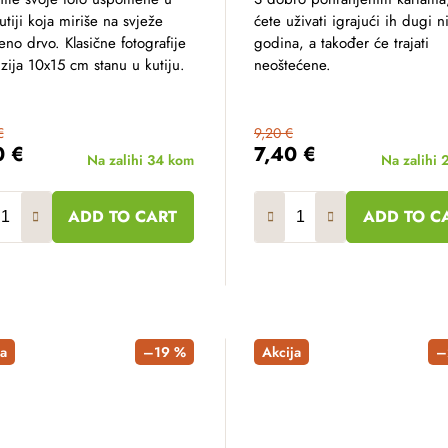
utiji koja miriše na svježe
ćete uživati ​​igrajući ih dugi n
no drvo. Klasične fotografije
godina, a također će trajati
ija 10x15 cm stanu u kutiju.
neoštećene.
€
9,20 €
0 €
7,40 €
Na zalihi
34 kom
Na zalihi
ADD TO CART
ADD TO C
a
–19 %
Akcija
–