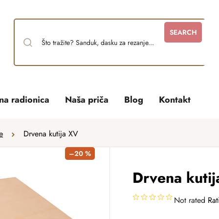
SEARCH
tna radionica
Naša priča
Blog
Kontakt
e
Drvena kutija XV
–20 %
Drvena kuti
Not rated
Rat