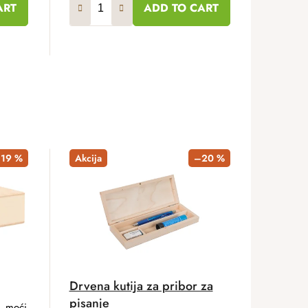
ART
ADD TO CART
19 %
Akcija
–20 %
Drvena kutija za pribor za
pisanje
, moći