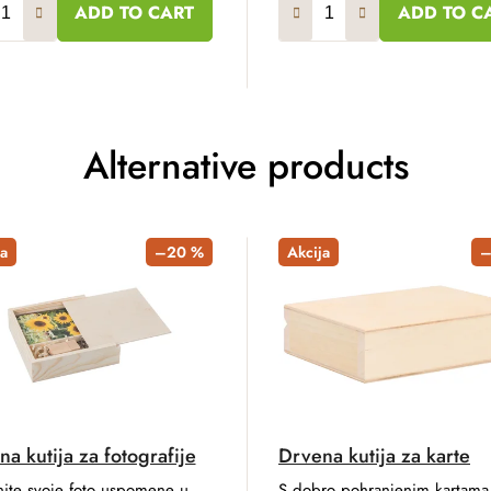
ADD TO CART
ADD TO C
Alternative products
a
–20 %
Akcija
–
a kutija za fotografije
Drvena kutija za karte
nite svoje foto uspomene u
S dobro pohranjenim kartama