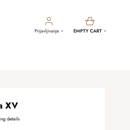
SHOPPING
Prijavljivanje
EMPTY CART
CART
ja XV
ing details