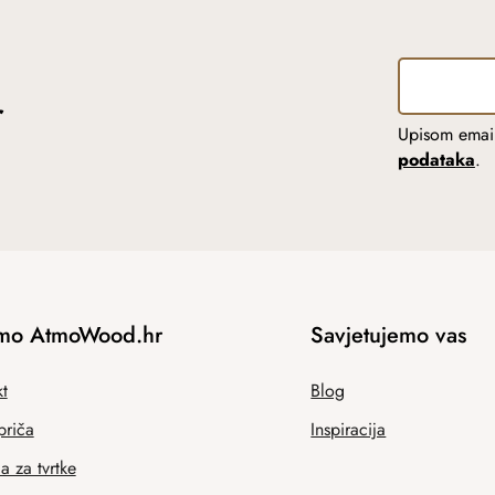
r
Upisom email
podataka
.
mo AtmoWood.hr
Savjetujemo vas
t
Blog
priča
Inspiracija
 za tvrtke