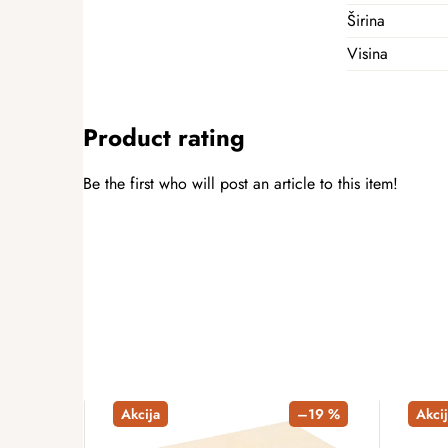
Širina
Visina
Product rating
Be the first who will post an article to this item!
ADD A RATING
Akcija
–19 %
Akcij