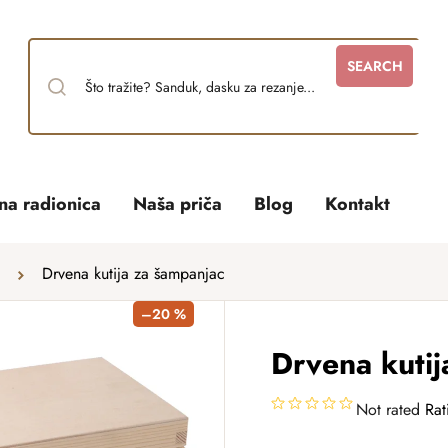
SEARCH
tna radionica
Naša priča
Blog
Kontakt
Drvena kutija za šampanjac
–20 %
Drvena kutij
Not rated
Rat