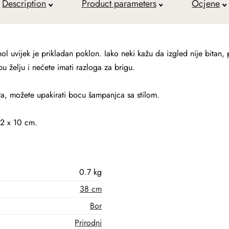
Description
Product parameters
Ocjene
l uvijek je prikladan poklon. Iako neki kažu da izgled nije bitan, 
u želju i nećete imati razloga za brigu.
ra, možete upakirati bocu šampanjca sa stilom.
12 x 10 cm.
0.7 kg
38 cm
Bor
Prirodni