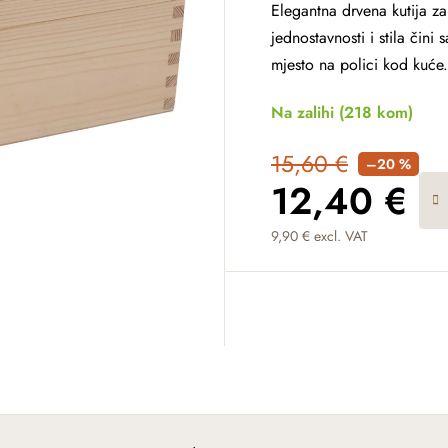
Elegantna drvena kutija z
jednostavnosti i stila čini
mjesto na polici kod kuće.
Na zalihi
(218 kom)
15,60 €
–20 %
12,40 €
9,90 € excl. VAT
Measure price: