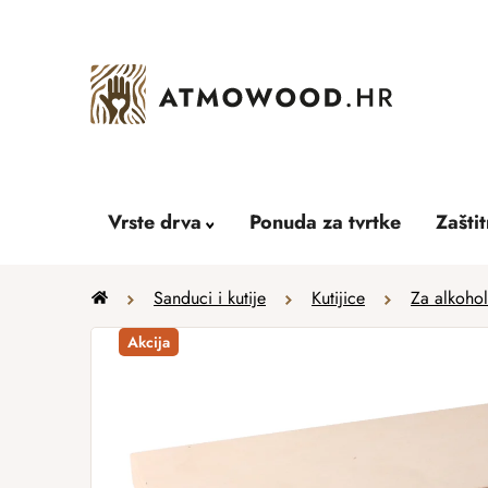
Skip
to
content
Vrste drva
Ponuda za tvrtke
Zašti
Home
Sanduci i kutije
Kutijice
Za alkohol
Akcija