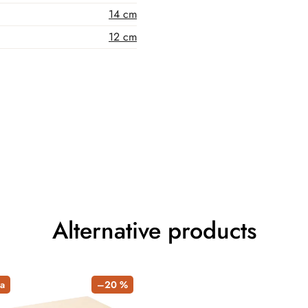
14 cm
12 cm
Alternative products
a
–20 %