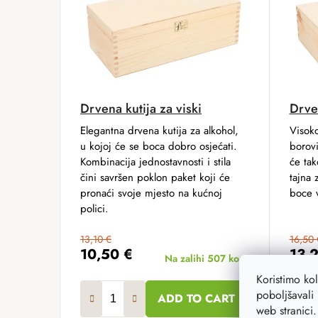
Drvena kutija za viski
Drven
Elegantna drvena kutija za alkohol,
Visoko
u kojoj će se boca dobro osjećati.
borovi
Kombinacija jednostavnosti i stila
će tak
čini savršen poklon paket koji će
tajna 
pronaći svoje mjesto na kućnoj
boce 
polici.
13,10 €
16,50 
10,50 €
13,
Na zalihi
507 kom
Koristimo ko
poboljšavali 
ADD TO CART
web stranici