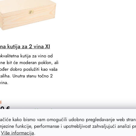
a kutija za 2 vina XI
kvalitetna kutija za vino od
ne bit će moderan poklon, ali
ođer dobro poslužiti kao vaša
zaliha. Unutra stanu točno 2
vina.
€
20 €
Na zalihi
236 kom
lačiće kako bismo vam omogućili udobno pregledavanje web strani
njezine funkcije, performanse i upotrebljivost zahvaljujući analizi 
ADD TO CART
.
Više informacija
.