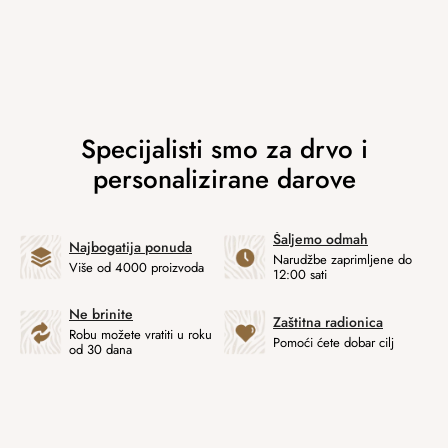
Šaljemo odmah
Najbogatija ponuda
Narudžbe zaprimljene do
Više od 4000 proizvoda
12:00 sati
Ne brinite
Zaštitna radionica
Robu možete vratiti u roku
Pomoći ćete dobar cilj
od 30 dana