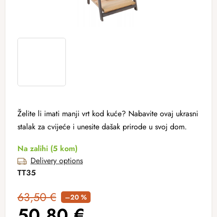
Želite li imati manji vrt kod kuće? Nabavite ovaj ukrasni
stalak za cvijeće i unesite dašak prirode u svoj dom.
Na zalihi
(5 kom)
Delivery options
TT35
63,50 €
–20 %
50,80 €