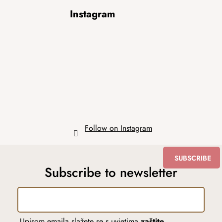
F
Instagram
o
o
t
e
r
Follow on Instagram
SUBSCRIBE
Subscribe to newsletter
Upisom emaila slažete se s uvjetima
zaštite