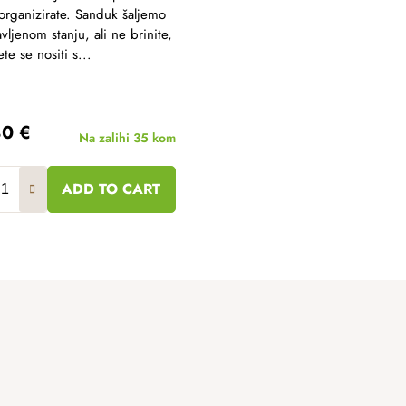
 organizirate. Sanduk šaljemo
avljenom stanju, ali ne brinite,
ete se nositi s...
80 €
Na zalihi
35 kom
ADD TO CART