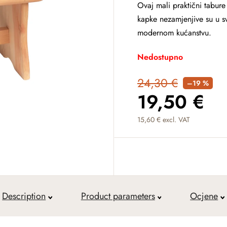
Ovaj mali praktični tabure 
kapke nezamjenjive su u sv
modernom kućanstvu.
Nedostupno
24,30 €
–19 %
19,50 €
15,60 € excl. VAT
Measure price:
Description
Product parameters
Ocjene