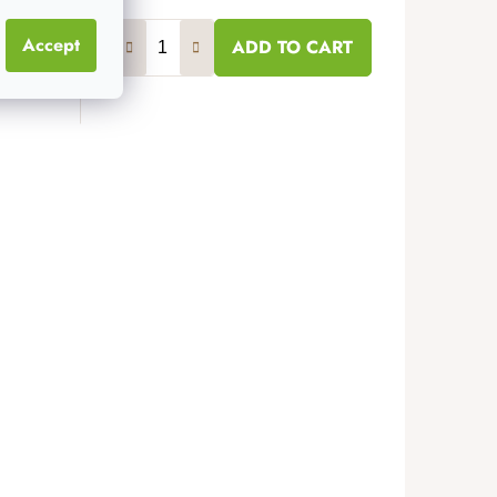
Accept
ART
ADD TO CART