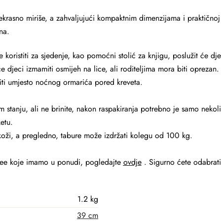
ekrasno miriše, a zahvaljujući kompaktnim dimenzijama i praktičnoj 
na.
koristiti za sjedenje, kao pomoćni stolić za knjigu, poslužit će dj
će djeci izmamiti osmijeh na lice, ali roditeljima mora biti opreza
stiti umjesto noćnog ormarića pored kreveta.
m stanju, ali ne brinite, nakon raspakiranja potrebno je samo nekoli
etu.
 koži, a pregledno, tabure može izdržati kolegu od 100 kg.
aburee koje imamo u ponudi, pogledajte
ovdje
. Sigurno ćete odabrati
1.2 kg
39 cm