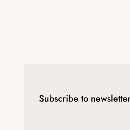
r
Subscribe to newslette