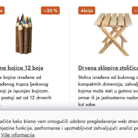
a
–20 %
Akcija
–
ne bojice 12 boja
Drvena sklopiva stoličic
e bojice izrađene od
Stolica izrađena od bukovog 
ađenog trupca ljeskovog
kompaktnih dimenzija, zahvalj
koji je ispunjen bojicom.
kojima može stati u gotovo sv
 postoji set od 12 drvenih
ormar ili je jednostavno naslon
.
kut sobe.
lačiće kako bismo vam omogućili udobno pregledavanje web strani
€
21,40 €
njezine funkcije, performanse i upotrebljivost zahvaljujući analizi 
0 €
17,10 €
Na zalihi
20 pak
Na zalihi
1
.
Više informacija
.