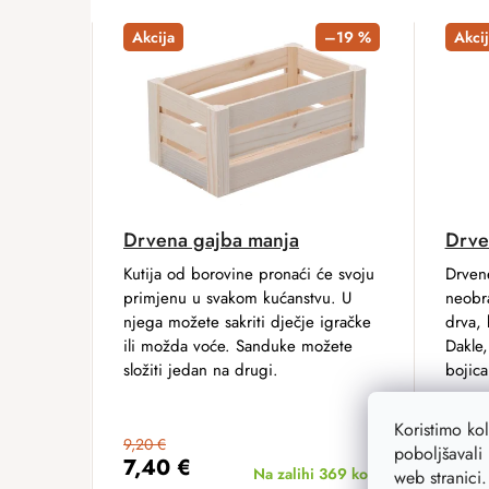
Akcija
–19 %
Akcij
Drvena gajba manja
Drve
Kutija od borovine pronaći će svoju
Drven
primjenu u svakom kućanstvu. U
neobr
njega možete sakriti dječje igračke
drva, 
ili možda voće. Sanduke možete
Dakle,
složiti jedan na drugi.
bojica
Koristimo ko
9,20 €
11,70 
poboljšavali 
7,40 €
9,3
Na zalihi
369 kom
web stranici