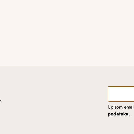
r
Upisom email
podataka
.