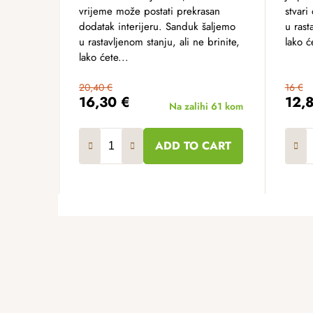
vrijeme može postati prekrasan
stvari
dodatak interijeru. Sanduk šaljemo
u rast
u rastavljenom stanju, ali ne brinite,
lako ć
lako ćete...
20,40 €
16 €
16,30 €
12,
Na zalihi
61 kom
ADD TO CART
F
o
o
t
e