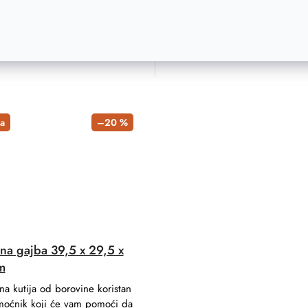
ADD TO CART
ADD TO C
a
–20 %
na gajba 39,5 x 29,5 x
m
na kutija od borovine koristan
moćnik koji će vam pomoći da