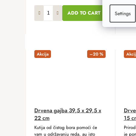
ADD TO CART
Settings
Akcija
–20 %
Akcij
Drvena gajba 39,5 x 29,5 x
Drve
22 cm
15 c
Kutija od čistog bora pomoći će
Prirod
vam u održavanju reda, au isto
je po