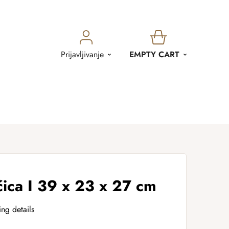
SHOPPING
Prijavljivanje
EMPTY CART
CART
čica I 39 x 23 x 27 cm
ing details