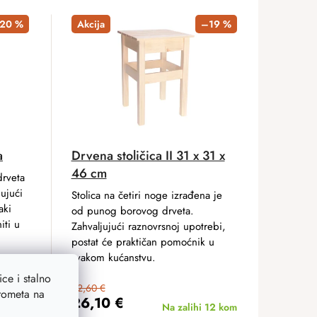
20 %
Akcija
–19 %
a
Drvena stoličica II 31 x 31 x
46 cm
drveta
ujući
Stolica na četiri noge izrađena je
aki
od punog borovog drveta.
iti u
Zahvaljujući raznovrsnoj upotrebi,
postat će praktičan pomoćnik u
svakom kućanstvu.
ce i stalno
32,60 €
prometa na
26,10 €
41 kom
Na zalihi
12 kom