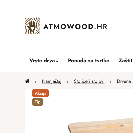
Skip
to
content
Vrste drva
Ponuda za tvrtke
Zašti
Home
Namještaj
Stolice i stolovi
Drvena 
Akcija
Tip