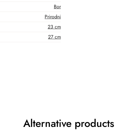
Bor
Prirodni
23 cm
27 cm
Alternative products