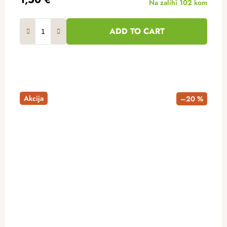
Na zalihi
102 kom
ADD TO CART
Akcija
–20 %