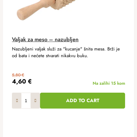
Valjak za meso – nazubljen
Nazubljeni valjak služi za "kucanje" šnita mesa. Brži je
od bata i nećete stvarati nikakvu buku.
5,80 €
4,60 €
Na zalihi
15 kom
ADD TO CART