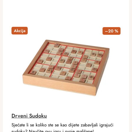
Akcija
–20 %
Drveni Sudoku
Sjećate li se koliko ste se kao dijete zabavljali igrajući
sudoku? Naučite ovu igru ​​i svoje mališane!