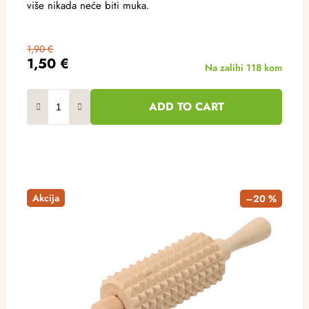
više nikada neće biti muka.
1,90 €
1,50 €
Na zalihi
118 kom
ADD TO CART
Akcija
–20 %