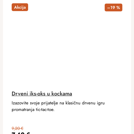
Akcija
–19 %
Drveni iks-oks u kockama
Izazovite svoje prijatelje na klasičnu drvenu igru ​​
promatranja tic-tac-toe.
9,20 €