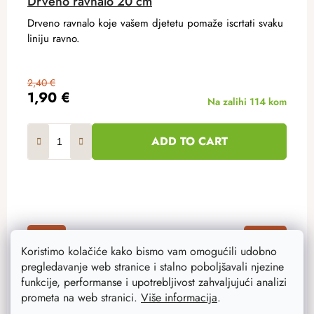
Drveno ravnalo 20 cm
Drveno ravnalo koje vašem djetetu pomaže iscrtati svaku
liniju ravno.
2,40 €
1,90 €
Na zalihi
114 kom
ADD TO CART
Akcija
–20 %
Koristimo kolačiće kako bismo vam omogućili udobno
pregledavanje web stranice i stalno poboljšavali njezine
funkcije, performanse i upotrebljivost zahvaljujući analizi
prometa na web stranici.
Više informacija
.