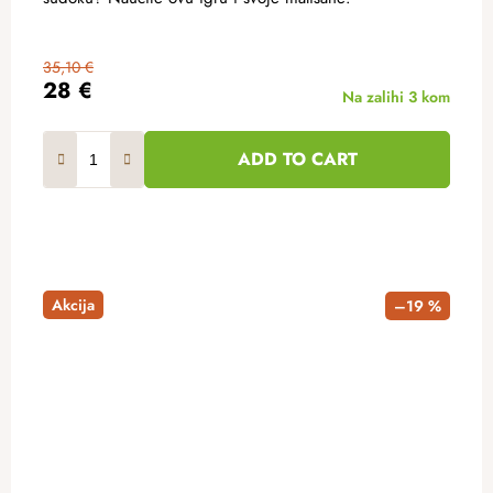
35,10 €
28 €
Na zalihi
3 kom
ADD TO CART
Akcija
–19 %