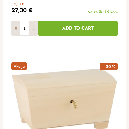
34,10 €
27,30 €
Na zalihi
16 kom
ADD TO CART
Akcija
–20 %