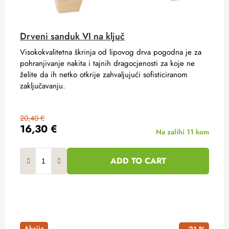
Drveni sanduk VI na ključ
Visokokvalitetna škrinja od lipovog drva pogodna je za
pohranjivanje nakita i tajnih dragocjenosti za koje ne
želite da ih netko otkrije zahvaljujući sofisticiranom
zaključavanju.
20,40 €
16,30 €
Na zalihi
11 kom
ADD TO CART
Akcija
–21 %