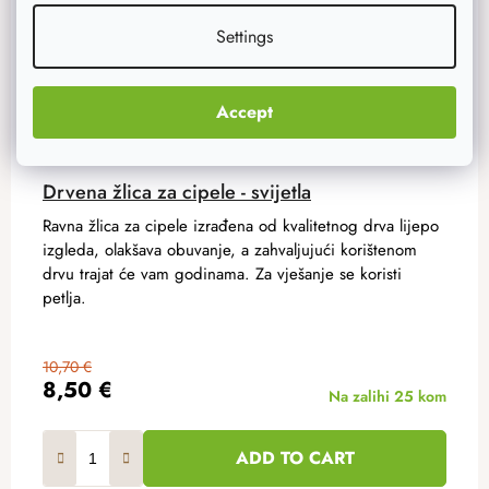
Settings
Accept
Drvena žlica za cipele - svijetla
Ravna žlica za cipele izrađena od kvalitetnog drva lijepo
izgleda, olakšava obuvanje, a zahvaljujući korištenom
drvu trajat će vam godinama. Za vješanje se koristi
petlja.
10,70 €
8,50 €
Na zalihi
25 kom
ADD TO CART