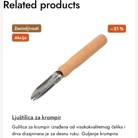
Related products
Zanimljivosti
–21 %
Akcija
Ljuštilica za krompir
Gulilica za krumpir izrađena od visokokvalitetnog čelika i
drva dizajnirana je za desnu ruku. Guljenje krumpira