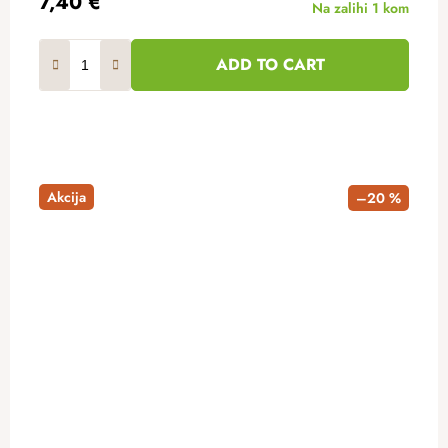
7,40 €
Na zalihi
1 kom
ADD TO CART
Akcija
–20 %