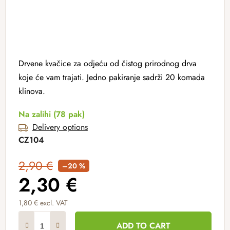
Drvene kvačice za odjeću od čistog prirodnog drva
koje će vam trajati. Jedno pakiranje sadrži 20 komada
klinova.
Na zalihi
(78 pak)
Delivery options
CZ104
2,90 €
–20 %
2,30 €
1,80 € excl. VAT
Measure price:
ADD TO CART