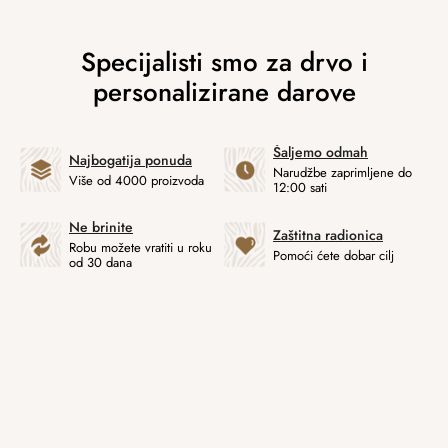
Šaljemo odmah
Najbogatija ponuda
Narudžbe zaprimljene do
Više od 4000 proizvoda
12:00 sati
Ne brinite
Zaštitna radionica
Robu možete vratiti u roku
Pomoći ćete dobar cilj
od 30 dana