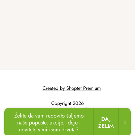
Created by Shoptet Premium
Copyright 2026
AtmoWood.hr
. All
Želite da vam redovito šaljemo
rights reserved.
DA,
naše popuste, akcije, ideje i
X
ŽELIM
novitete s mirisom drveta?
🏖️🌴
Uživajte u odmoru u vrtu!
Drvene ležaljke
sada uz popust
do 20 %.
🌞