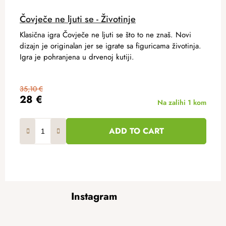
Čovječe ne ljuti se - Životinje
Klasična igra Čovječe ne ljuti se što to ne znaš. Novi
dizajn je originalan jer se igrate sa figuricama životinja.
Igra je pohranjena u drvenoj kutiji.
35,10 €
28 €
Na zalihi
1 kom
ADD TO CART
F
Instagram
o
o