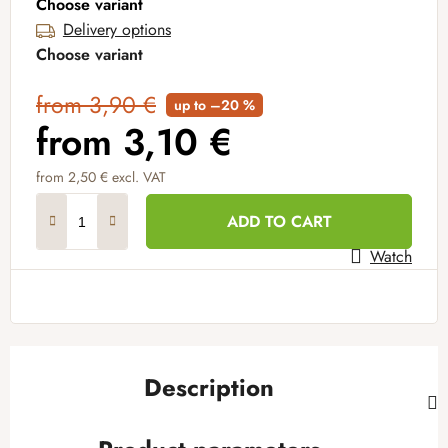
Choose variant
Delivery options
Choose variant
from 3,90 €
up to –20 %
from
3,10 €
from
2,50 €
excl. VAT
Measure price:
ADD TO CART
Watch
Description