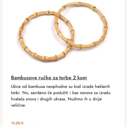
Bambusove ručke za torbe 2 kom
Ušice od bambusa neophodne su kod izrade heklanih
torbi. No, savršeno će poslužiti i kao osnova za izradu
hvatača snova i drugih ukrasa. Nudimo ih u dvije
veličine.
11,20 €