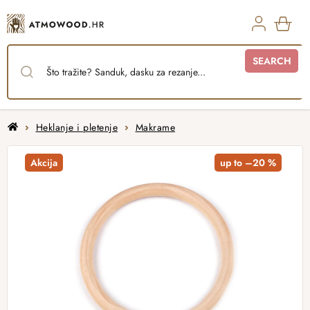
Skip
to
content
SHO
SEARCH
CAR
Home
Heklanje i pletenje
Makrame
Akcija
up to –20 %