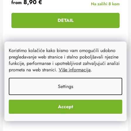
8,90 €
from
Na zalihi
8 kom
DETAIL
15 cm
Koristimo kolačiće kako bismo vam omogućili udobno
pregledavanje web stranice i stalno poboljšavali njezine
funkcije, performanse i upotrebljivost zahvaljujući analizi
prometa na web stranici.
Više informacija
.
Akcija
–20 %
Settings
Accept