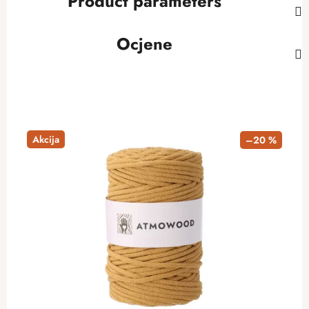
Product parameters
Ocjene
Akcija
–20 %