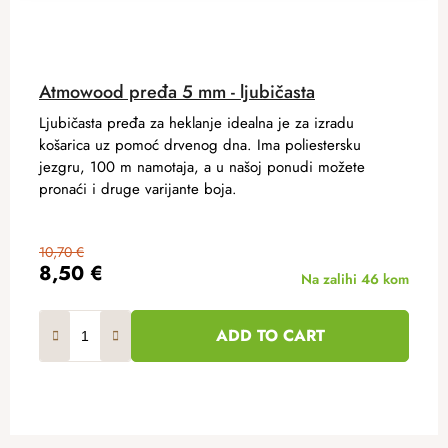
Atmowood pređa 5 mm - ljubičasta
Ljubičasta pređa za heklanje idealna je za izradu
košarica uz pomoć drvenog dna. Ima poliestersku
jezgru, 100 m namotaja, a u našoj ponudi možete
pronaći i druge varijante boja.
10,70 €
8,50 €
Na zalihi
46 kom
ADD TO CART
F