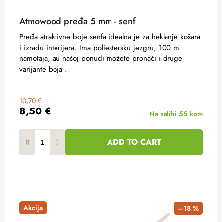
Atmowood pređa 5 mm - senf
Pređa atraktivne boje senfa idealna je za heklanje košara
i izradu interijera. Ima poliestersku jezgru, 100 m
namotaja, au našoj ponudi možete pronaći i druge
varijante boja .
10,70 €
8,50 €
Na zalihi
55 kom
ADD TO CART
Akcija
–18 %