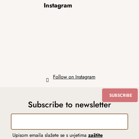
Instagram
o
o
t
e
r
Follow on Instagram
SUBSCRIBE
Subscribe to newsletter
Upisom emaila slažete se s uvjetima
zaštite